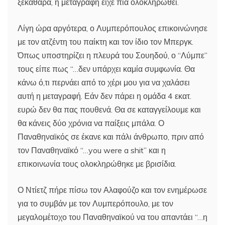
ξεκάθαρα, η μεταγραφή είχε πια ολοκληρωθεί.
Λίγη ώρα αργότερα, ο Λυμπερόπουλος επικοινώνησε
με τον ατζέντη του παίκτη και τον ίδιο τον Μπεργκ.
Όπως υποστηρίζει η πλευρά του Σουηδού, ο “Λύμπε”
τους είπε πως “…δεν υπάρχει καμία συμφωνία. Θα
κάνω ό,τι περνάει από το χέρι μου για να χαλάσει
αυτή η μεταγραφή. Εάν δεν πάρει η ομάδα 4 εκατ.
ευρώ δεν θα πας πουθενά. Θα σε καταγγείλουμε και
θα κάνεις δύο χρόνια να παίξεις μπάλα. Ο
Παναθηναϊκός σε έκανε και πάλι άνθρωπο, πριν από
τον Παναθηναϊκό “…you were a shit” και η
επικοινωνία τους ολοκληρώθηκε με βρισίδια.
Ο Ντίετζ πήρε πίσω τον Αλαφούζο και τον ενημέρωσε
για το συμβάν με τον Λυμπερόπουλο, με τον
μεγαλομέτοχο του Παναθηναϊκού να του απαντάει “…η