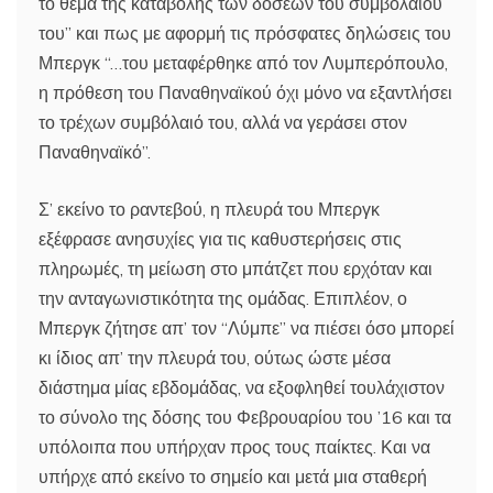
το θέμα της καταβολής των δόσεων του συμβολαίου
του” και πως με αφορμή τις πρόσφατες δηλώσεις του
Μπεργκ “…του μεταφέρθηκε από τον Λυμπερόπουλο,
η πρόθεση του Παναθηναϊκού όχι μόνο να εξαντλήσει
το τρέχων συμβόλαιό του, αλλά να γεράσει στον
Παναθηναϊκό”.
Σ’ εκείνο το ραντεβού, η πλευρά του Μπεργκ
εξέφρασε ανησυχίες για τις καθυστερήσεις στις
πληρωμές, τη μείωση στο μπάτζετ που ερχόταν και
την ανταγωνιστικότητα της ομάδας. Επιπλέον, ο
Μπεργκ ζήτησε απ’ τον “Λύμπε” να πιέσει όσο μπορεί
κι ίδιος απ’ την πλευρά του, ούτως ώστε μέσα
διάστημα μίας εβδομάδας, να εξοφληθεί τουλάχιστον
το σύνολο της δόσης του Φεβρουαρίου του ’16 και τα
υπόλοιπα που υπήρχαν προς τους παίκτες. Και να
υπήρχε από εκείνο το σημείο και μετά μια σταθερή