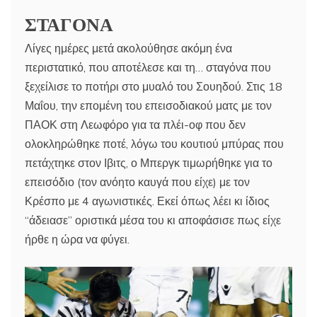
ΣΤΑΓΟΝΑ
Λίγες ημέρες μετά ακολούθησε ακόμη ένα
περιστατικό, που αποτέλεσε και τη… σταγόνα που
ξεχείλισε το ποτήρι στο μυαλό του Σουηδού. Στις 18
Μαΐου, την επομένη του επεισοδιακού ματς με τον
ΠΑΟΚ στη Λεωφόρο για τα πλέι-οφ που δεν
ολοκληρώθηκε ποτέ, λόγω του κουτιού μπύρας που
πετάχτηκε στον Ιβιτς, ο Μπεργκ τιμωρήθηκε για το
επεισόδιο (τον ανόητο καυγά που είχε) με τον
Κρέσπο με 4 αγωνιστικές. Εκεί όπως λέει κι ίδιος
“άδειασε” οριστικά μέσα του κι αποφάσισε πως είχε
ήρθε η ώρα να φύγει.