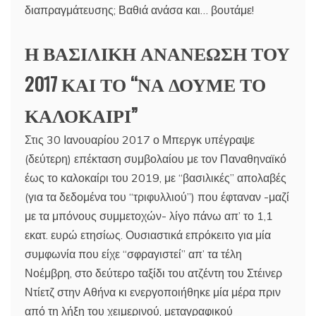
διαπραγμάτευσης; Βαθιά ανάσα και… βουτάμε!
Η ΒΑΣΙΛΙΚΗ ΑΝΑΝΕΩΣΗ ΤΟΥ
2017 ΚΑΙ ΤΟ “ΝΑ ΔΟΥΜΕ ΤΟ
ΚΑΛΟΚΑΙΡΙ”
Στις 30 Ιανουαρίου 2017 ο Μπεργκ υπέγραψε
(δεύτερη) επέκταση συμβολαίου με τον Παναθηναϊκό
έως το καλοκαίρι του 2019, με “βασιλικές” απολαβές
(για τα δεδομένα του “τριφυλλιού”) που έφταναν -μαζί
με τα μπόνους συμμετοχών- λίγο πάνω απ’ το 1,1
εκατ. ευρώ ετησίως. Ουσιαστικά επρόκειτο για μία
συμφωνία που είχε “σφραγιστεί” απ’ τα τέλη
Νοέμβρη, στο δεύτερο ταξίδι του ατζέντη του Στέινερ
Ντίετζ στην Αθήνα κι ενεργοποιήθηκε μία μέρα πριν
από τη λήξη του χειμερινού, μεταγραφικού