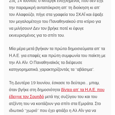
Στις 14 Ιουνίου, ο Μπεργκ ενοχλημένος που δεν είχε
την παραμικρή ανταπόκριση απ’ τη διοίκηση κι απ’
τον Αλαφούζο, πήγε στα γραφεία του ΣΚΑΪ και έψαξε
τον μεγαλομέτοχο του Παναθηναϊκού στο κτίριο για
να μιλήσουν! Δεν τον βρήκε ποτέ κι έφυγε
εκνευρισμένος για το σπίτι του.
Μία μέρα μετά βγήκαν τα πρώτα δημοσιεύματα απ’ τα
Η.Α.Ε. για επαφές και πρώτη συμφωνία του παίκτη με
την Αλ Αΐν. Ο Παναθηναϊκός τα διέψευσε
κατηγορηματικά, χαρακτηρίζοντάς τα “αβάσιμα”.
Τη Δευτέρα 19 Ιουνίου, έσκασε το δεύτερο… μπαμ,
όταν βγήκε στη δημοσιότητα
βίντεο απ’ τα Η.Α.Ε. που
έδειχνε τον Σουηδό
μετά της συζύγου του και του
ατζέντη του να κοιτάζουν για σπίτι στα Εμιράτα. Στο
ιδιωτικό “χωριό” που έχει φτιάξει η Αλ Αΐν για να