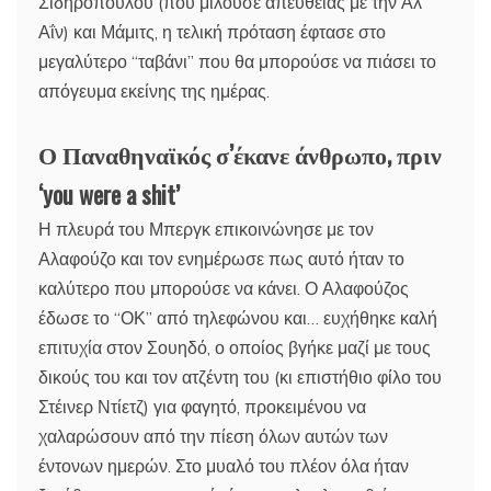
Σιδηρόπουλου (που μιλούσε απευθείας με την Αλ
Αΐν) και Μάμιτς, η τελική πρόταση έφτασε στο
μεγαλύτερο “ταβάνι” που θα μπορούσε να πιάσει το
απόγευμα εκείνης της ημέρας.
Ο Παναθηναϊκός σ’έκανε άνθρωπο, πριν
‘you were a shit’
Η πλευρά του Μπεργκ επικοινώνησε με τον
Αλαφούζο και τον ενημέρωσε πως αυτό ήταν το
καλύτερο που μπορούσε να κάνει. Ο Αλαφούζος
έδωσε το “ΟΚ” από τηλεφώνου και… ευχήθηκε καλή
επιτυχία στον Σουηδό, ο οποίος βγήκε μαζί με τους
δικούς του και τον ατζέντη του (κι επιστήθιο φίλο του
Στέινερ Ντίετζ) για φαγητό, προκειμένου να
χαλαρώσουν από την πίεση όλων αυτών των
έντονων ημερών. Στο μυαλό του πλέον όλα ήταν