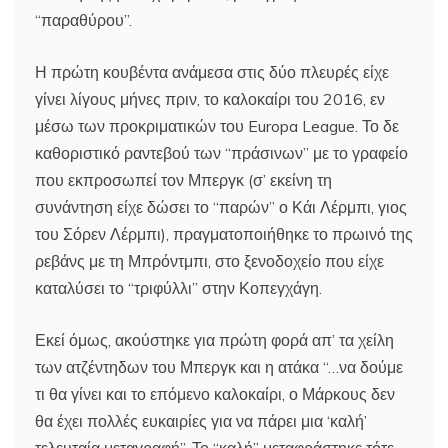
“παραθύρου”.
Η πρώτη κουβέντα ανάμεσα στις δύο πλευρές είχε
γίνει λίγους μήνες πριν, το καλοκαίρι του 2016, εν
μέσω των προκριματικών του Europa League. Το δε
καθοριστικό ραντεβού των “πράσινων” με το γραφείο
που εκπροσωπεί τον Μπεργκ (σ’ εκείνη τη
συνάντηση είχε δώσει το “παρών” ο Κάι Λέρμπι, γιος
του Σόρεν Λέρμπι), πραγματοποιήθηκε το πρωινό της
ρεβάνς με τη Μπρόντμπι, στο ξενοδοχείο που είχε
καταλύσει το “τριφύλλι” στην Κοπεγχάγη.
Εκεί όμως, ακούστηκε για πρώτη φορά απ’ τα χείλη
των ατζέντηδων του Μπεργκ και η ατάκα “…να δούμε
τι θα γίνει και το επόμενο καλοκαίρι, ο Μάρκους δεν
θα έχει πολλές ευκαιρίες για να πάρει μια ‘καλή’