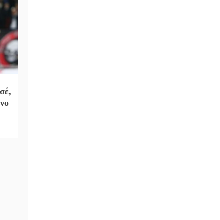
σέ,
όνο