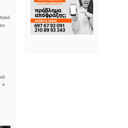
Ιταλό
που
λιό