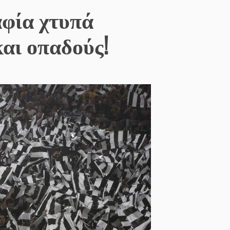
αφία χτυπά
αι οπαδούς!