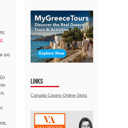
της
υς
.
ι για
ζει
LINKS
ταν
υς.
Canada Casino Online Slots
ις
τας