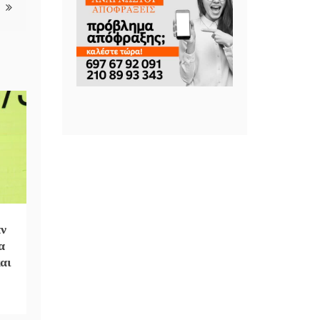
αν
α
αι