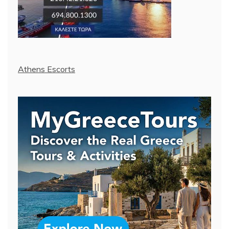
Athens Escorts