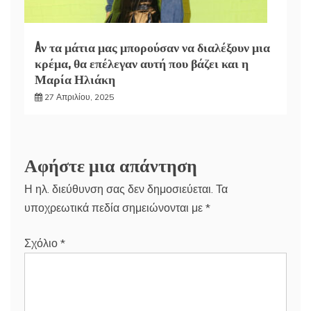
Aν τα μάτια μας μπορούσαν να διαλέξουν μια
κρέμα, θα επέλεγαν αυτή που βάζει και η
Μαρία Ηλιάκη
27 Απριλίου, 2025
Αφήστε μια απάντηση
Η ηλ. διεύθυνση σας δεν δημοσιεύεται.
Τα
υποχρεωτικά πεδία σημειώνονται με
*
Σχόλιο
*