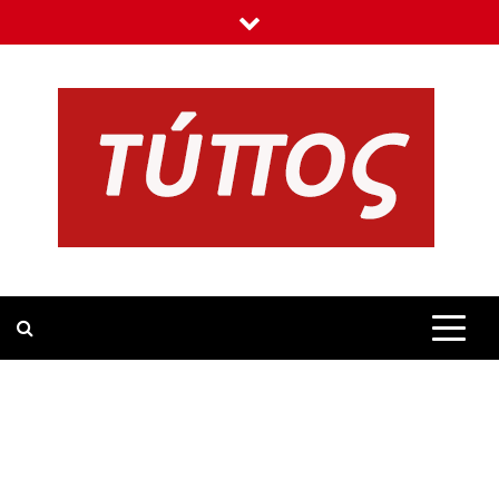
Skip
to
content
TIPOS.GR
ΝΕΑ, ΕΙΔΗΣΕΙΣ ΚΑΙ ΣΧΟΛΙΑ