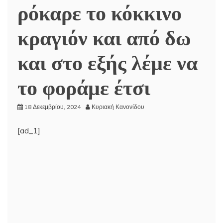
ρόκαρε το κόκκινο
κραγιόν και από δω
και στο εξής λέμε να
το φοράμε έτσι
18 Δεκεμβρίου, 2024
Κυριακή Κανονίδου
[ad_1]