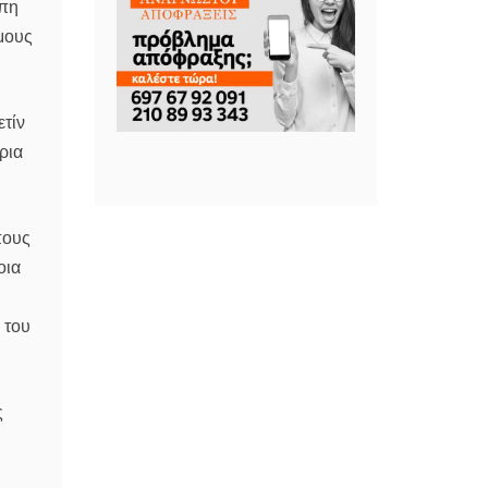
όπη
μους
τίν
ρια
πους
οια
 του
ς