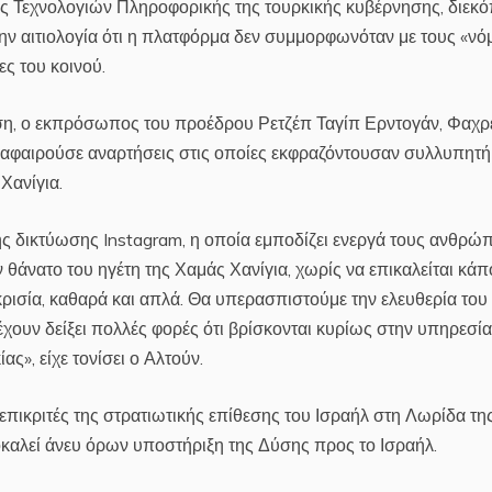
ς Τεχνολογιών Πληροφορικής της τουρκικής κυβέρνησης, διεκ
την αιτιολογία ότι η πλατφόρμα δεν συμμορφωνόταν με τους «νό
ες του κοινού.
ση, ο εκπρόσωπος του προέδρου Ρετζέπ Ταγίπ Ερντογάν, Φαχρε
ή αφαιρούσε αναρτήσεις στις οποίες εκφραζόντουσαν συλλυπητή
Χανίγια.
ς δικτύωσης Instagram, η οποία εμποδίζει ενεργά τους ανθρώ
θάνατο του ηγέτη της Χαμάς Χανίγια, χωρίς να επικαλείται κάπ
κρισία, καθαρά και απλά. Θα υπερασπιστούμε την ελευθερία του
έχουν δείξει πολλές φορές ότι βρίσκονται κυρίως στην υπηρεσία
ς», είχε τονίσει ο Αλτούν.
επικριτές της στρατιωτικής επίθεσης του Ισραήλ στη Λωρίδα τη
οκαλεί άνευ όρων υποστήριξη της Δύσης προς το Ισραήλ.