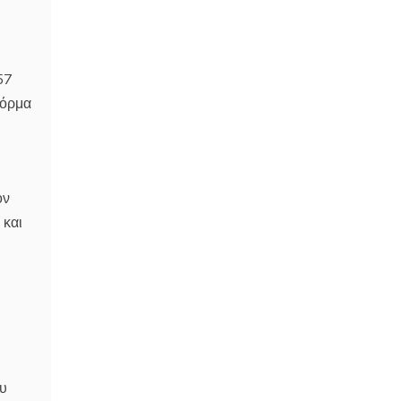
57
φόρμα
ον
 και
ου