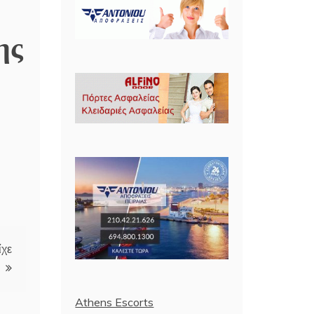
ης
ίχε
Athens Escorts