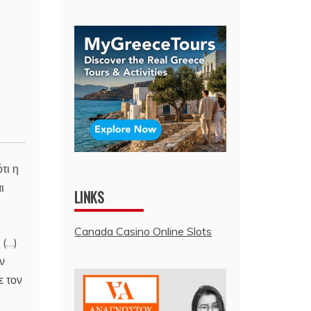
τι η
ι
LINKS
Canada Casino Online Slots
 (…)
ν
ε τον