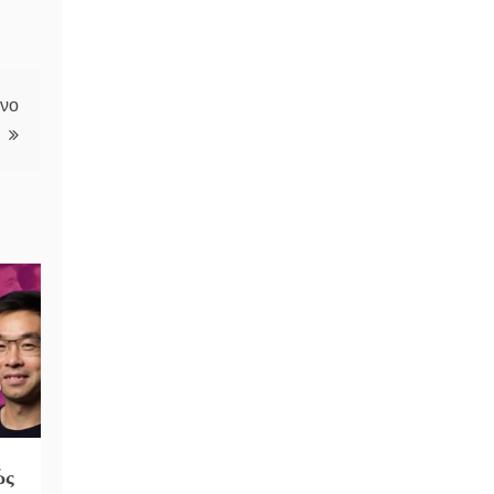
ενο
ώς