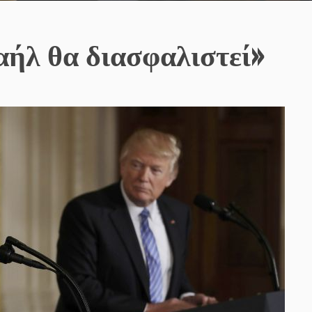
αήλ θα διασφαλιστεί»