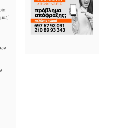
οία
μαζί
δων
ν