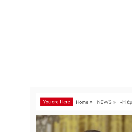
You are Here
Home
NEWS
«Η άμ