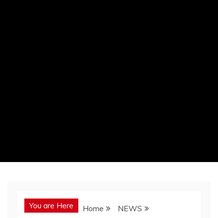
You are Here
Home
NEWS