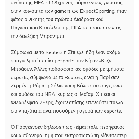
αιγίδα της FIFA. Ο 18χρονος Γιόργκενσεν, γνωστός
στην κοινότητα των gamers ως ExpectSporting, ήταν
φέτος ο νικητής του πρώτου Διαδραστικού
Παγκόσμιου Κυπέλλου της FIFA, εκπροσωπώντας
την δανέζικη Μπρόντμπι.
Σύμφωνα με το Reuters η Σίτι έχει ήδη έναν ακόμα
επαγγελματία παίκτη esports, τον Κίραν «Κεζ»
Μπράουν. Άλλες ποδοσφαιρικές ομάδες με τμήματα
esports, σύμφωνα με το Reuters, είναι η Παρί σεν
Ζερμέν, η Ρόμα, η Σάλκε και η Βόλφσμπουργκ, ενώ
και ομάδες του NBA, κυρίως οι Μαϊάμι Χιτ και οι
Φιλαδέλφεια 76ερς, έχουν επίσης επενδύσει πολλά
στην ταχύτατα αναπτυσσόμενη αγορά των esports.
Ο Γιόργκενσεν δήλωσε πως «είμαι πολύ περήφανος
και αισθάνομαι τιμή που εκπροσωπώ τη Μάντσεστερ