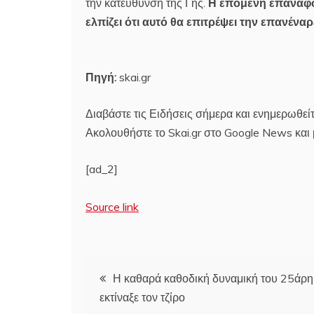
την κατεύθυνση της Γης.
Η επόμενη επαναφορ
ελπίζει ότι αυτό θα επιτρέψει την επανένα
Πηγή:
skai.gr
Διαβάστε τις Ειδήσεις σήμερα και ενημερωθείτ
Ακολουθήστε το Skai.gr στο Google News και μ
[ad_2]
Source link
Πλοήγηση
Η καθαρά καθοδική δυναμική του 25άρη
εκτίναξε τον τζίρο
άρθρων