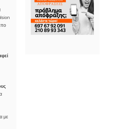
α
lsion
ύπο
αφεί
ους
α
α με