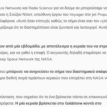
e Network) και Radio Science για να δούμε αν μπορούσαμε ν
σε η Σούζαν Ντοντ, υπεύθυνη έργου του Voyager στο Jet Propu
φόρνια. «Αυτό ήταν επιτυχές καθώς το σήμα είναι σαν τον «χτ
ίζουμε ότι το διαστημόπλοιο είναι ζωντανό και λειτουργεί. Αυτό
ριν από μία εβδομάδα, με αποτέλεσμα η κεραία του να στρ
οίρες, και να χαθεί η επαφή. Ο ανιχνευτής δηλαδή σταμάτησε να
 Deep Space Network της NASA.
 που
μπόρεσε να ανιχνεύσει το σήμα του διαστημικού σκάφ
 μια διεθνή σειρά τεράστιων κεραιών που επιτρέπει στη NASA ν
απόσταση, που σημαίνει ότι το ένα βρίσκεται πάντα σε επικοινωνί
τρέφεται.
Η μία κεραία βρίσκεται στο Goldstone κοντά στο