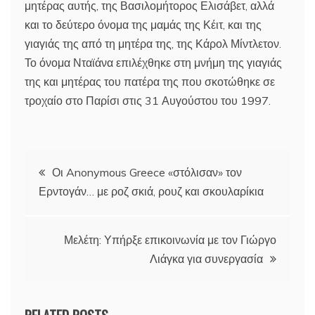
μητέρας αυτής, της Βασιλομήτορος Ελισάβετ, αλλά
και το δεύτερο όνομα της μαμάς της Κέιτ, και της
γιαγιάς της από τη μητέρα της, της Κάρολ Μίντλετον.
Το όνομα Νταϊάνα επιλέχθηκε στη μνήμη της γιαγιάς
της και μητέρας του πατέρα της που σκοτώθηκε σε
τροχαίο στο Παρίσι στις 31 Αυγούστου του 1997.
Πλοήγηση
Οι Anonymous Greece «στόλισαν» τον
Ερντογάν… με ροζ σκιά, ρουζ και σκουλαρίκια
άρθρων
Μελέτη: Υπήρξε επικοινωνία με τον Γιώργο
Λιάγκα για συνεργασία