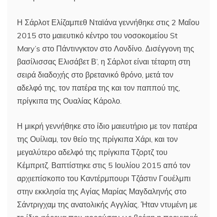
Η Σάρλοτ Ελίζαμπεθ Νταϊάνα γεννήθηκε στις 2 Μαΐου
2015 στο μαιευτικό κέντρο του νοσοκομείου St
Mary’s στο Πάντινγκτον στο Λονδίνο. Δισέγγονη της
βασίλισσας Ελισάβετ Β’, η Σάρλοτ είναι τέταρτη στη
σειρά διαδοχής στο βρετανικό θρόνο, μετά τον
αδελφό της, τον πατέρα της και τον παππού της,
πρίγκιπα της Ουαλίας Κάρολο.
Η μικρή γεννήθηκε στο ίδιο μαιευτήριο με τον πατέρα
της Ουίλιαμ, τον θείο της πρίγκιπα Χάρι, και τον
μεγαλύτερο αδελφό της πρίγκιπα Τζορτζ του
Κέμπριτζ. Βαπτίστηκε στις 5 Ιουλίου 2015 από τον
αρχιεπίσκοπο του Καντέρμπουρι Τζάστιν Γουέλμπι
στην εκκλησία της Αγίας Μαρίας Μαγδαληνής στο
Σάντριγχαμ της ανατολικής Αγγλίας. Ήταν ντυμένη με