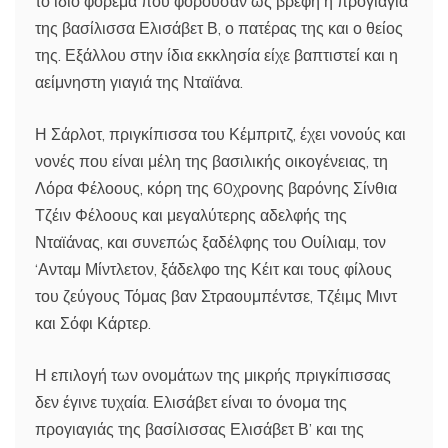
το ίδιο φόρεμα που φορούσαν ως βρέφη η προγιαγιά
της βασίλισσα Ελισάβετ Β, ο πατέρας της και ο θείος
της. Εξάλλου στην ίδια εκκλησία είχε βαπτιστεί και η
αείμνηστη γιαγιά της Νταϊάνα.
Η Σάρλοτ, πριγκίπισσα του Κέμπριτζ, έχει νονούς και
νονές που είναι μέλη της βασιλικής οικογένειας, τη
Λόρα Φέλοους, κόρη της 60χρονης βαρόνης Σίνθια
Τζέιν Φέλοους και μεγαλύτερης αδελφής της
Νταϊάνας, και συνεπώς ξαδέλφης του Ουίλιαμ, τον
‘Ανταμ Μίντλετον, ξάδελφο της Κέιτ και τους φίλους
του ζεύγους Τόμας βαν Στραουμπέντσε, Τζέιμς Μιντ
και Σόφι Κάρτερ.
Η επιλογή των ονομάτων της μικρής πριγκίπισσας
δεν έγινε τυχαία. Ελισάβετ είναι το όνομα της
προγιαγιάς της βασίλισσας Ελισάβετ Β’ και της