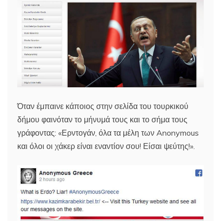
Όταν έμπαινε κάποιος στην σελίδα του τουρκικού
δήμου φαινόταν το μήνυμά τους και το σήμα τους
γράφοντας: «Ερντογάν, όλα τα μέλη των Anonymous
και όλοι οι χάκερ είναι εναντίον σου! Είσαι ψεύτης!».