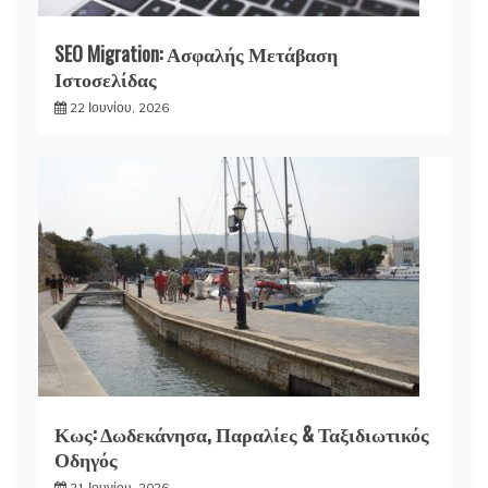
SEO Migration: Ασφαλής Μετάβαση
Ιστοσελίδας
22 Ιουνίου, 2026
Κως: Δωδεκάνησα, Παραλίες & Ταξιδιωτικός
Οδηγός
21 Ιουνίου, 2026