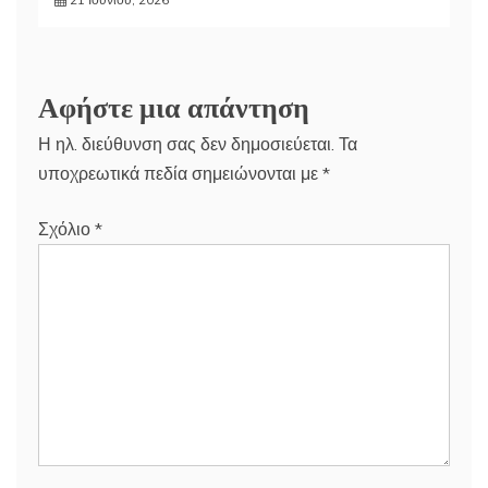
Αφήστε μια απάντηση
Η ηλ. διεύθυνση σας δεν δημοσιεύεται.
Τα
υποχρεωτικά πεδία σημειώνονται με
*
Σχόλιο
*