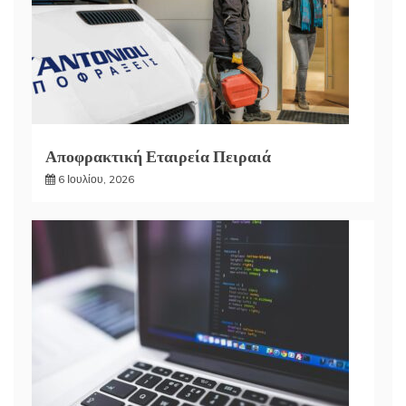
Αποφρακτική Εταιρεία Πειραιά
6 Ιουλίου, 2026