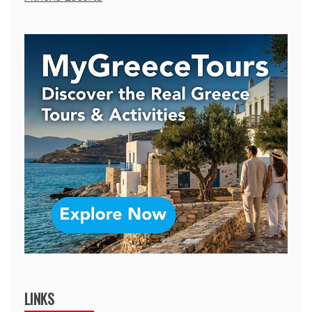
LINKS