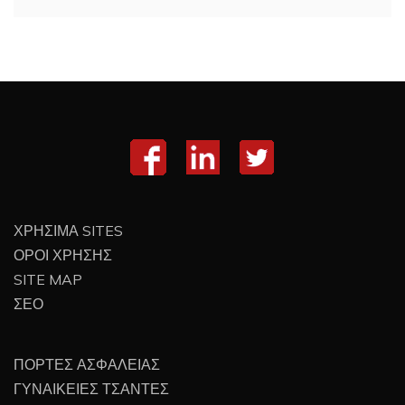
ΧΡΗΣΙΜΑ SITES
ΟΡΟΙ ΧΡΗΣΗΣ
SITE MAP
ΣΕΟ
ΠΟΡΤΕΣ ΑΣΦΑΛΕΙΑΣ
ΓΥΝΑΙΚΕΙΕΣ ΤΣΑΝΤΕΣ