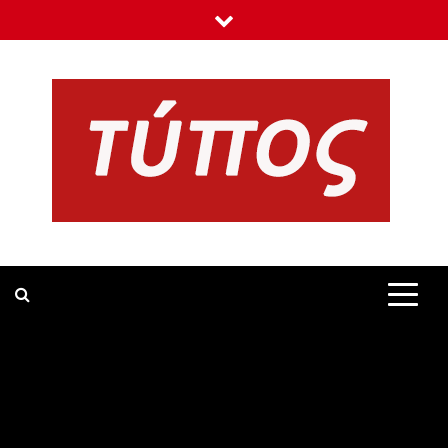
Skip
to
content
TIPOS.GR
ΝΕΑ, ΕΙΔΗΣΕΙΣ ΚΑΙ ΣΧΟΛΙΑ