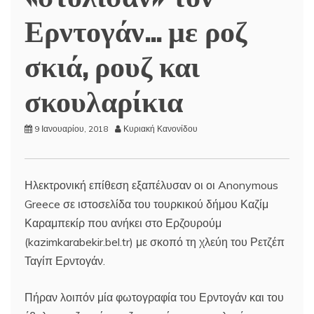
Ερντογάν… με ροζ
σκιά, ρουζ και
σκουλαρίκια
9 Ιανουαρίου, 2018
Κυριακή Κανονίδου
Ηλεκτρονική επίθεση εξαπέλυσαν οι οι Anonymous
Greece σε ιστοσελίδα του τουρκικού δήμου Καζίμ
Καραμπεκίρ που ανήκει στο Ερζουρούμ
(kazimkarabekir.bel.tr) με σκοπό τη χλεύη του Ρετζέπ
Ταγίπ Ερντογάν.
Πήραν λοιπόν μία φωτογραφία του Ερντογάν και του