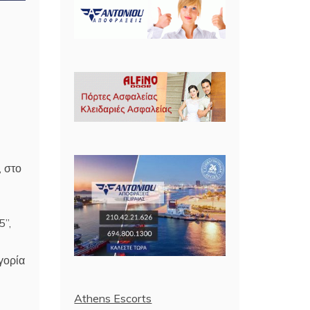
, στο
’’,
γορία
Athens Escorts