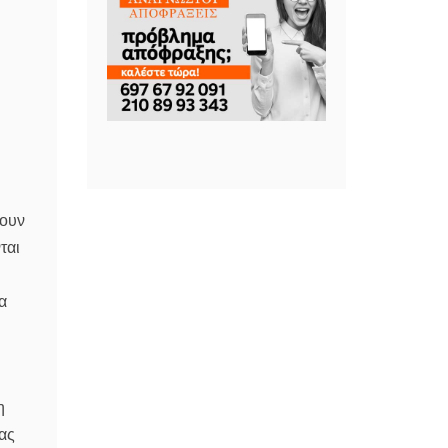
χουν
ται
α
η
ας