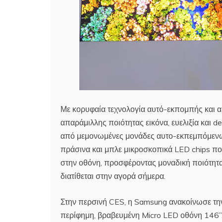
Με κορυφαία τεχνολογία αυτό-εκπομπής και α
απαράμιλλης ποιότητας εικόνα, ευελιξία και d
από μεμονωμένες μονάδες αυτο-εκπεμπόμενων
πράσινα και μπλε μικροσκοπικά LED chips π
στην οθόνη, προσφέροντας μοναδική ποιότητα
διατίθεται στην αγορά σήμερα.
Στην περσινή CES, η Samsung ανακοίνωσε την
περίφημη, βραβευμένη Micro LED οθόνη 146’’.