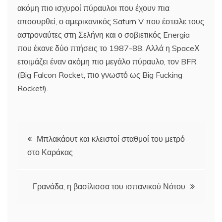
ακόμη πιο ισχυροί πύραυλοι που έχουν πια
αποσυρθεί, ο αμερικανικός Saturn V που έστειλε τους
αστροναύτες στη Σελήνη και ο σοβιετικός Energia
που έκανε δύο πτήσεις το 1987-88. Αλλά η SpaceΧ
ετοιμάζει έναν ακόμη πιο μεγάλο πύραυλο, τον BFR
(Big Falcon Rocket, πιο γνωστό ως Big Fucking
Rocket!).
Πλοήγηση
Μπλακάουτ και κλειστοί σταθμοί του μετρό
στο Καράκας
άρθρων
Γρανάδα, η βασίλισσα του ισπανικού Νότου