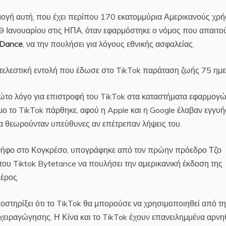
μογή αυτή, που έχει περίπου 170 εκατομμύρια Αμερικανούς χρή
ς 19 Ιανουαρίου στις ΗΠΑ, όταν εφαρμόστηκε ο νόμος που απαιτο
Dance
, να την πουλήσει για λόγους εθνικής ασφαλείας.
κτελεστική εντολή που έδωσε στο TikTok παράταση ζωής 75 ημ
ρώτο λόγο για επιστροφή του TikTok στα καταστήματα εφαρμογ
ιμο το TikTok πάρθηκε, αφού η Apple και η Google έλαβαν εγγυή
α θεωρούνταν υπεύθυνες αν επέτρεπαν λήψεις του.
 ψήφο στο Κογκρέσο, υπογράφηκε από τον πρώην πρόεδρο Τζο
 του Tiktok Bytetance να πουλήσει την αμερικανική έκδοση της
έρος.
ποστηρίξει ότι το TikTok θα μπορούσε να χρησιμοποιηθεί από τ
 χειραγώγησης. Η Κίνα και το TikTok έχουν επανειλημμένα αρνη