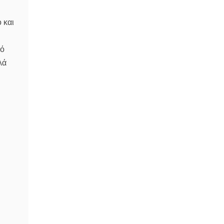
 και
κό
λά