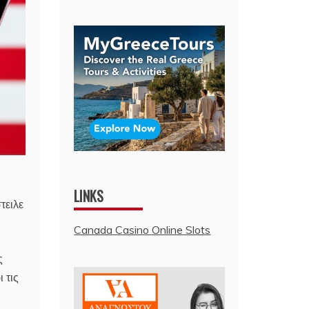
LINKS
τειλε
Canada Casino Online Slots
ς
 τις