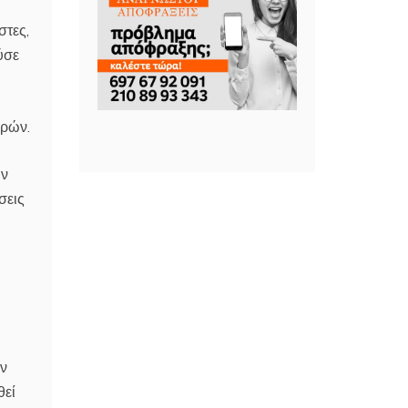
στες,
ύσε
ερών.
ών
σεις
ην
θεί