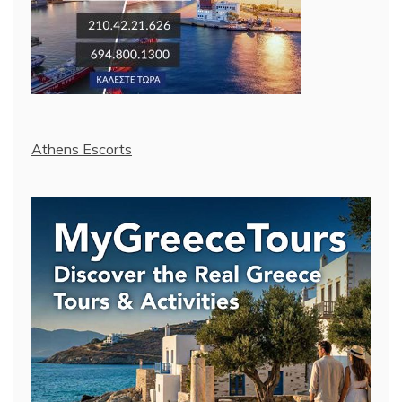
Athens Escorts