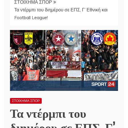
ΣΤΟΙΧΗΜΑ ΣΠΟΡ
Τα ντέρμπι του διημέρου σε ΕΠΣ, Γ’ Εθνική και
Football League!
ΣΤΟΙΧΗΜΑ ΣΠΟΡ
Τα ντέρμπι του
διημέρου σε ΕΠΣ, Γ’