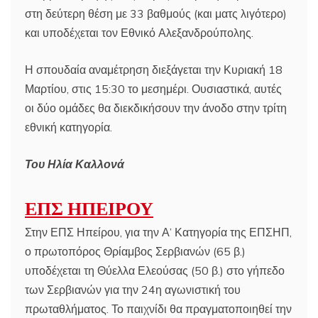
στη δεύτερη θέση με 33 βαθμούς (και ματς λιγότερο)
και υποδέχεται τον Εθνικό Αλεξανδρούπολης.
Η σπουδαία αναμέτρηση διεξάγεται την Κυριακή 18
Μαρτίου, στις 15:30 το μεσημέρι. Ουσιαστικά, αυτές
οι δύο ομάδες θα διεκδικήσουν την άνοδο στην τρίτη
εθνική κατηγορία.
Του Ηλία Καλλονά
ΕΠΣ ΗΠΕΙΡΟΥ
Στην ΕΠΣ Ηπείρου, για την Α’ Κατηγορία της ΕΠΣΗΠ,
ο πρωτοπόρος Θρίαμβος Σερβιανών (65 β.)
υποδέχεται τη Θύελλα Ελεούσας (50 β.) στο γήπεδο
των Σερβιανών για την 24η αγωνιστική του
πρωταθλήματος. Το παιχνίδι θα πραγματοποιηθεί την