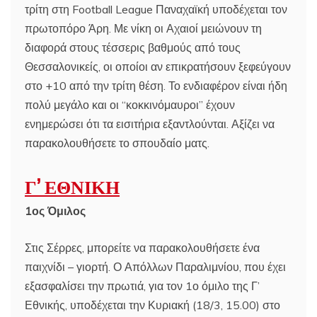
τρίτη στη Football League Παναχαϊκή υποδέχεται τον
πρωτοπόρο Άρη. Με νίκη οι Αχαιοί μειώνουν τη
διαφορά στους τέσσερις βαθμούς από τους
Θεσσαλονικείς, οι οποίοι αν επικρατήσουν ξεφεύγουν
στο +10 από την τρίτη θέση. Το ενδιαφέρον είναι ήδη
πολύ μεγάλο και οι “κοκκινόμαυροι” έχουν
ενημερώσει ότι τα εισιτήρια εξαντλούνται. Αξίζει να
παρακολουθήσετε το σπουδαίο ματς.
Γ’ ΕΘΝΙΚΗ
1ος Όμιλος
Στις Σέρρες, μπορείτε να παρακολουθήσετε ένα
παιχνίδι – γιορτή. Ο Απόλλων Παραλιμνίου, που έχει
εξασφαλίσει την πρωτιά, για τον 1ο όμιλο της Γ’
Εθνικής, υποδέχεται την Κυριακή (18/3, 15.00) στο