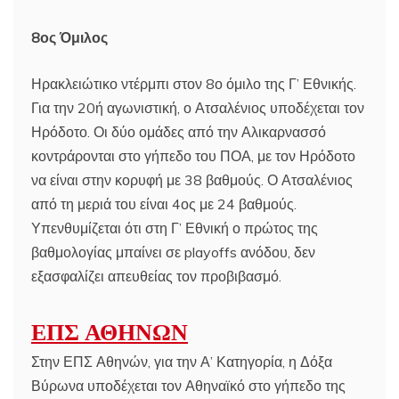
8ος Όμιλος
Ηρακλειώτικο ντέρμπι στον 8ο όμιλο της Γ’ Εθνικής.
Για την 20ή αγωνιστική, ο Ατσαλένιος υποδέχεται τον
Ηρόδοτο. Οι δύο ομάδες από την Αλικαρνασσό
κοντράρονται στο γήπεδο του ΠΟΑ, με τον Ηρόδοτο
να είναι στην κορυφή με 38 βαθμούς. Ο Ατσαλένιος
από τη μεριά του είναι 4ος με 24 βαθμούς.
Υπενθυμίζεται ότι στη Γ’ Εθνική ο πρώτος της
βαθμολογίας μπαίνει σε playoffs ανόδου, δεν
εξασφαλίζει απευθείας τον προβιβασμό.
ΕΠΣ ΑΘΗΝΩΝ
Στην ΕΠΣ Αθηνών, για την Α’ Κατηγορία, η Δόξα
Βύρωνα υποδέχεται τον Αθηναϊκό στο γήπεδο της