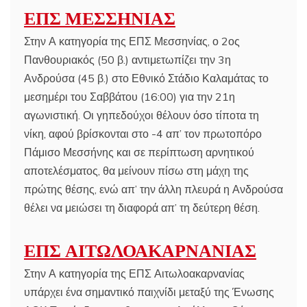
ΕΠΣ ΜΕΣΣΗΝΙΑΣ
Στην Α κατηγορία της ΕΠΣ Μεσσηνίας, ο 2ος
Πανθουριακός (50 β.) αντιμετωπίζει την 3η
Ανδρούσα (45 β.) στο Εθνικό Στάδιο Καλαμάτας το
μεσημέρι του Σαββάτου (16:00) για την 21η
αγωνιστική. Οι γηπεδούχοι θέλουν όσο τίποτα τη
νίκη, αφού βρίσκονται στο -4 απ’ τον πρωτοπόρο
Πάμισο Μεσσήνης και σε περίπτωση αρνητικού
αποτελέσματος, θα μείνουν πίσω στη μάχη της
πρώτης θέσης, ενώ απ’ την άλλη πλευρά η Ανδρούσα
θέλει να μειώσει τη διαφορά απ’ τη δεύτερη θέση.
ΕΠΣ ΑΙΤΩΛΟΑΚΑΡΝΑΝΙΑΣ
Στην Α κατηγορία της ΕΠΣ Αιτωλοακαρνανίας
υπάρχει ένα σημαντικό παιχνίδι μεταξύ της Ένωσης