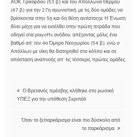
ΑΟΚ Τρικάρδου (53 β.) και του Απόλλωνα Θέρμου
(47 β.) για την 27η αγωνιστική, με τις δύο ομάδες να
βρίσκονται στην 5η και 6η θέση αντίστοιχα. Η Ένωση
δίνει μάχη για να εισέλθει στην πρώτη τετράδα που
οδηγεί στα playoffs ανόδου, απέχοντας μόλις ένα
βαθμό απ’ τον 4ο Όμηρο Νεοχωρίου (54 β.), ενώ ο
Απόλλων με νίκη θα διατηρηθεί στο κόλπο και σε
απόσταση αναπνοής απ’ τις τέσσερις πρώτες ομάδες.
Πλοήγηση
Ο Βρετανός πρέσβης κλήθηκε στο ρωσικό
ΥΠΕΞ για την υπόθεση Σκριπάλ
άρθρων
Όταν το ξεπαρκάρισμα είναι πιο δύσκολο από
το παρκάρισμα