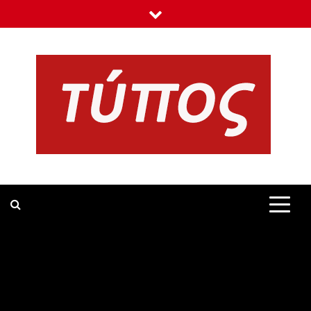
Skip
to
content
TIPOS.GR
ΝΕΑ, ΕΙΔΗΣΕΙΣ ΚΑΙ ΣΧΟΛΙΑ