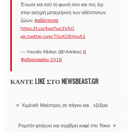
Ένωσε και εσύ τη φωνή σου και πες όχι
στην αισχρή μεταχείριση των αδέσποτων
ζώων.
#αδέσποτα
.
https://t.co/4qxPuo3VAO
pic.twitter.com/TGcKORAmA3
— Vassilis Kikilias (@Vkikilias)
8
Φεβρουαρίου 2018
ΚΑΝΤΕ LIKE ΣΤΟ
NEWSBEAST.GR
Πλοήγηση
Χιμένεθ: Μαέστρος σε πάγκο και… εξέδρα
άρθρων
Ρομπότ φτιάχνει και σερβίρει καφέ στο Τόκιο