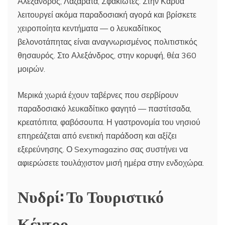
Αλεξάνδρος, Λαζαράτα, Σφακιώτες. Στην Καρυά
λειτουργεί ακόμα παραδοσιακή αγορά και βρίσκετε
χειροποίητα κεντήματα — ο λευκαδίτικος
βελονοτάπητας είναι αναγνωρισμένος πολιτιστικός
θησαυρός. Στο Αλεξάνδρος, στην κορυφή, θέα 360
μοιρών.
Μερικά χωριά έχουν ταβέρνες που σερβίρουν
παραδοσιακό λευκαδίτικο φαγητό — παστίτσαδα,
κρεατόπιτα, φαβόσουπα. Η γαστρονομία του νησιού
επηρεάζεται από ενετική παράδοση και αξίζει
εξερεύνησης. Ο Sexymagazino σας συστήνει να
αφιερώσετε τουλάχιστον μισή ημέρα στην ενδοχώρα.
Νυδρί: Το Τουριστικό
Κέντρο