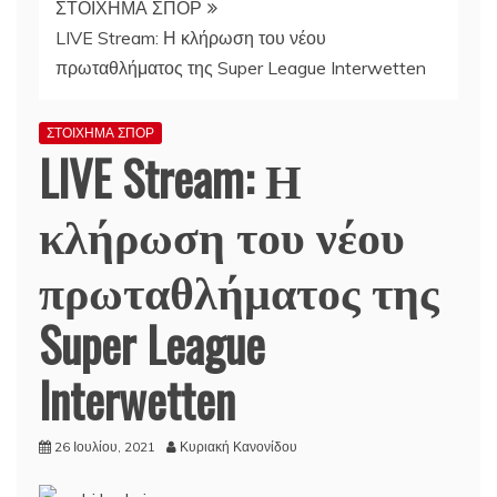
ΣΤΟΙΧΗΜΑ ΣΠΟΡ
LIVE Stream: Η κλήρωση του νέου
πρωταθλήματος της Super League Interwetten
ΣΤΟΙΧΗΜΑ ΣΠΟΡ
LIVE Stream: Η
κλήρωση του νέου
πρωταθλήματος της
Super League
Interwetten
26 Ιουλίου, 2021
Κυριακή Κανονίδου