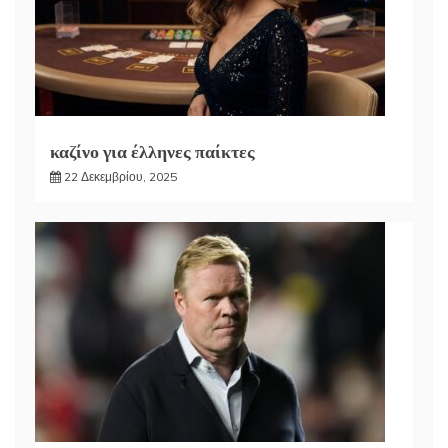
καζίνο για έλληνες παίκτες
22 Δεκεμβρίου, 2025