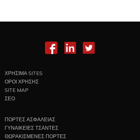
ΧΡΗΣΙΜΑ SITES
ΟΡΟΙ ΧΡΗΣΗΣ
SITE MAP
ΣΕΟ
ΠΟΡΤΕΣ ΑΣΦΑΛΕΙΑΣ
ΓΥΝΑΙΚΕΙΕΣ ΤΣΑΝΤΕΣ
ΘΩΡΑΚΙΣΜΕΝΕΣ ΠΟΡΤΕΣ