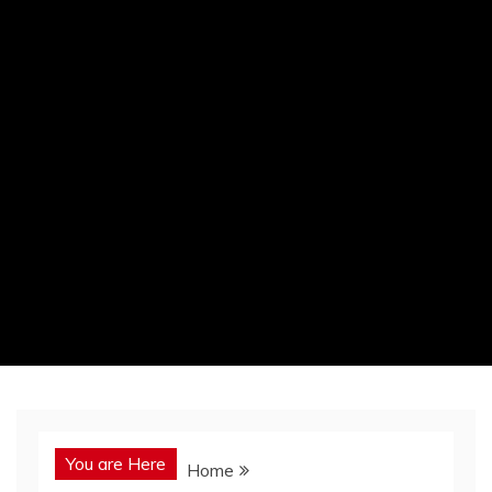
You are Here
Home