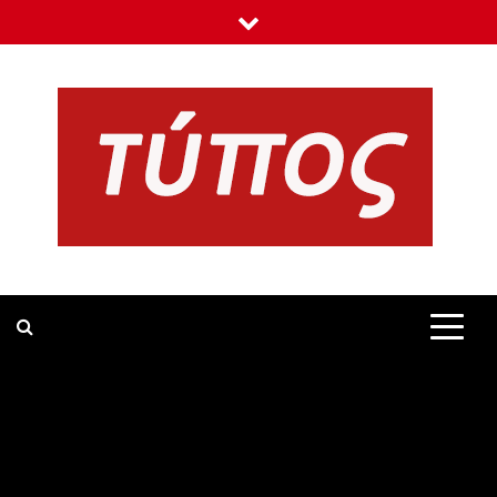
Skip
to
content
TIPOS.GR
ΝΕΑ, ΕΙΔΗΣΕΙΣ ΚΑΙ ΣΧΟΛΙΑ