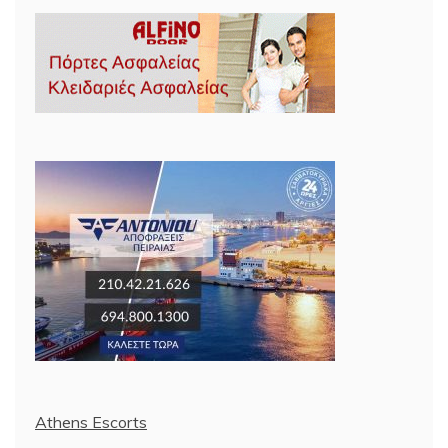
Athens Escorts