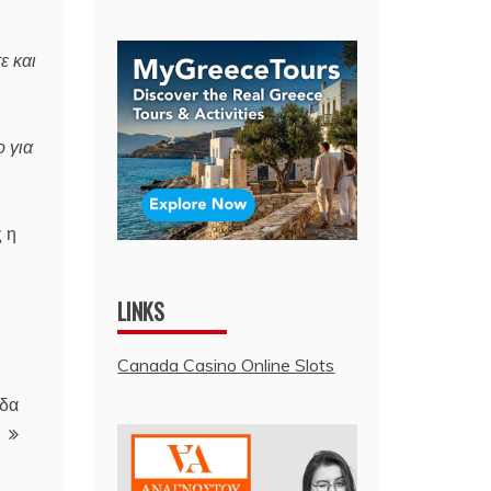
ε και
ο για
 η
LINKS
Canada Casino Online Slots
άδα