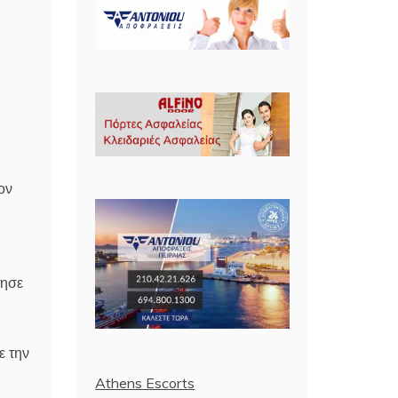
ον
τησε
ε την
Athens Escorts