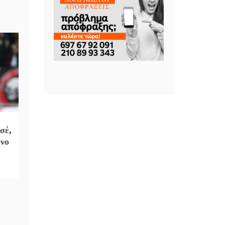
σέ,
όνο