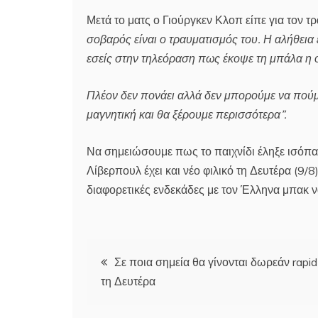
Μετά το ματς ο Γιούργκεν Κλοπ είπε για τον τ
σοβαρός είναι ο τραυματισμός του. Η αλήθεια ε
εσείς στην τηλεόραση πως έκοψε τη μπάλα η 
Πλέον δεν πονάει αλλά δεν μπορούμε να πούμε
μαγνητική και θα ξέρουμε περισσότερα”.
Να σημειώσουμε πως το παιχνίδι έληξε ισόπα
Λίβερπουλ έχει και νέο φιλικό τη Δευτέρα (9/
διαφορετικές ενδεκάδες με τον Έλληνα μπακ ν
Πλοήγηση
Σε ποια σημεία θα γίνονται δωρεάν rapid
τη Δευτέρα
άρθρων