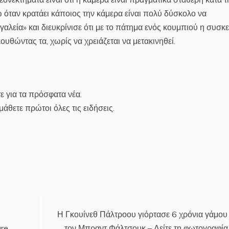
όταν κρατάει κάποιος την κάμερα είναι πολύ δύσκολο να
ργαλεία» και διευκρίνισε ότι με το πάτημα ενός κουμπιού η συσκ
λουθώντας τα, χωρίς να χρειάζεται να μετακινηθεί.
ε για τα πρόσφατα νέα.
άθετε πρώτοι όλες τις ειδήσεις.
Η Γκουίνεθ Πάλτροου γιόρτασε 6 χρόνια γάμου
ure
τον Μπραντ Φάλτσουκ – Δείτε τη φωτογραφία