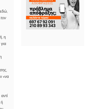
 εδώ,
 τον
ή, η
 για
η
σης,
ν «να
 αντί
 ή
ην