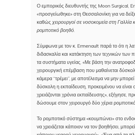
Ο εμπορικός διευθυντής της Moon Surgical, 
«προσγείωθηκε» στη Θεσσαλονίκη για να δείξει
καθώς
χειρουργοί σε νοσοκομεία στη Γαλλία 
ρομποτικό βοηθό
.
Σύμφωνα με τον κ. Ermenault παρά το ότι η 
διδασκαλία και κατάκτηση των τεχνικών των
τα συστήματα υγείας. «Με βάση την ανατροφο
χειρουργική επέμβαση που μαθαίνεται δύσκολα, 
κάμερα “τρέμει”, με αποτέλεσμα να μην μπορεί 
δύσκολη η εκπαίδευση, προκειμένου να είναι ο
χρειάζονται χρόνια εκπαίδευσης», εξήγησε, π
δώσουμε στον χειρουργό δύο χέρια ρομποτικά
Το ρομποτικό σύστημα «κουμπώνει» στο ενδοσκό
να χρειάζεται κάποιον να τον βοηθήσει, μπορ
κάποιου νεαρού χειρουργού». «Ένα από τα πλε