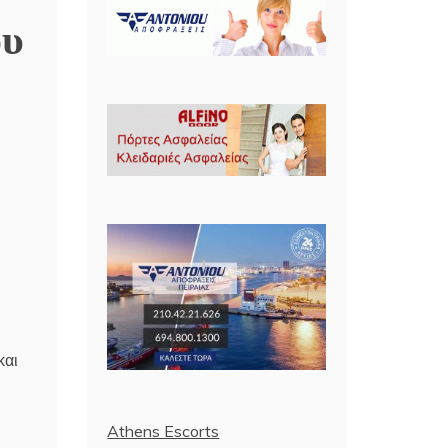
ου
και
Athens Escorts