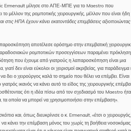
Eric Ermenault μίλησε στο ΑΠΕ-ΜΠΕ για το Maestro που
 το μέλλον της ρομποτικής χειρουργικής, μέλλον που είναι ήδη
και στις ΗΠΑ έχουν κάνει εκατοντάδες επεμβάσεις αξιοποιώντας
λαπαροσκόπηση αποτέλεσε ορόσημο στην επεμβατική χειρουργικ
 παραδοσιακών ρομποτικών προσεγγίσεων παραμένει πρόκληση
δότηση που έχουμε από γιατρούς η λαπαροσκόπηση είναι μια
γιατί δεν είναι εύκολοι οι χειρισμοί ακριβείας, για παράδειγμα 
να δει ο χειρούργος καλά το σημείο που θέλει να επέμβει. Είναι
 γιατρός ικανός να κάνει αυτό το είδος της χειρουργικής επέμβα
ροσθέτοντας ότι η ιδέα πίσω από τον σχεδιασμό του Maestro ήτα
, τα οποία να μπορεί να χρησιμοποιήσει στην επέμβαση».
πιο και, όπως διευκρίνισε ο κ. Ermenault, «έτσι ο χειρουργός,
εί να κάνει την επέμβαση μόνος του χωρίς τη βοήθεια νοσοκόμας
ονεκτήματα είναι ότι η κάμερα είναι πραγματικά σταθερή κατά τ