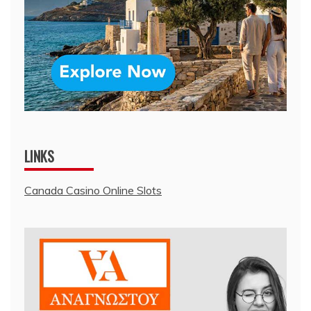
LINKS
Canada Casino Online Slots