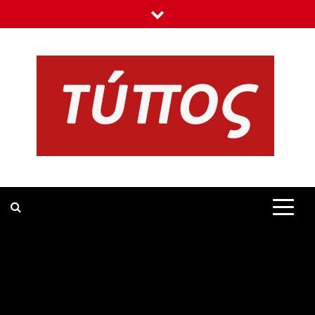
Skip
to
content
TIPOS.GR
ΝΕΑ, ΕΙΔΗΣΕΙΣ ΚΑΙ ΣΧΟΛΙΑ