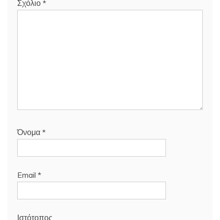
Σχόλιο
*
Όνομα
*
Email
*
Ιστότοπος