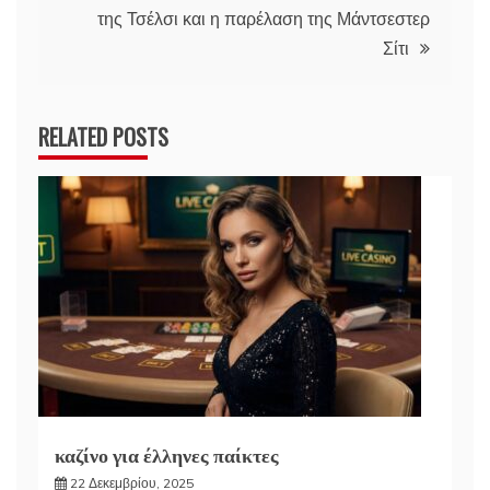
της Τσέλσι και η παρέλαση της Μάντσεστερ
Σίτι
RELATED POSTS
καζίνο για έλληνες παίκτες
22 Δεκεμβρίου, 2025