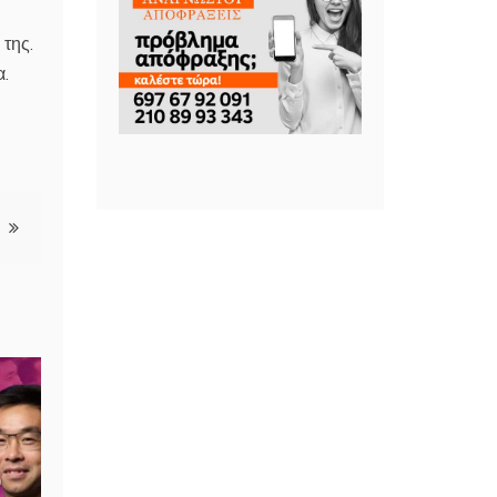
 της.
α.