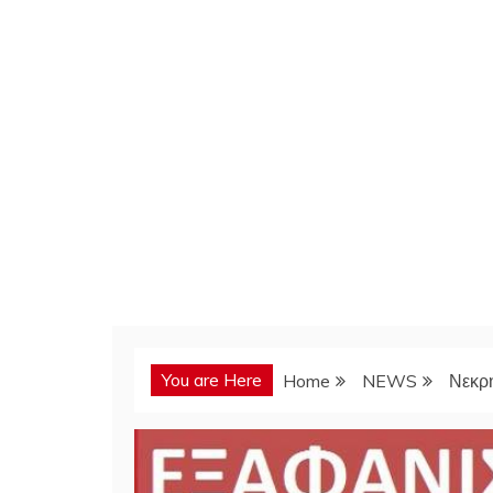
You are Here
Home
NEWS
Νεκρή