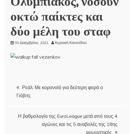
Ολυμπιακός, νοσούν
οκτώ παίκτες και
δύο μέλη του σταφ
30 Δεκεμβρίου, 2021
Κυριακή Κανονίδου
Πλοήγηση
Ρεάλ: Με κορονοϊό για δεύτερη φορά ο
Γιόβιτς
άρθρων
Η βαθμολογία της EuroLeague μετά από τους 4
αγώνες και τις 5 αναβολές της 18ης
αγωνιστικής