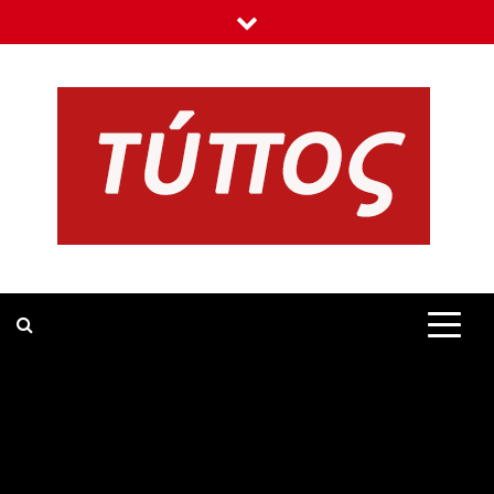
Skip
to
content
TIPOS.GR
ΝΕΑ, ΕΙΔΗΣΕΙΣ ΚΑΙ ΣΧΟΛΙΑ