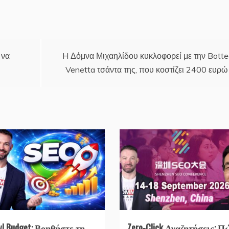
 να
H Δόμνα Μιχαηλίδου κυκλοφορεί με την Bott
Venetta τσάντα της, που κοστίζει 2400 ευρώ
wl Budget: Βοηθήστε τη
Zero-Click Αναζητήσεις: Π