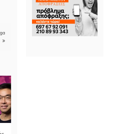
ega
ώς