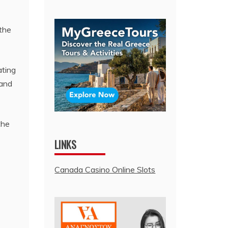
 the
ating
 and
the
LINKS
Canada Casino Online Slots