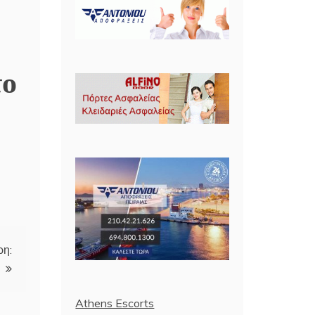
το
ρη:
Athens Escorts