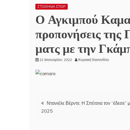
ΣΤΟΙΧΗΜΑ ΣΠΟΡ
Ο Αγκιμπού Καμα
προπονήσεις της Γ
ματς με την Γκάμ
21 Ιανουαρίου, 2022
Κυριακή Κανονίδου
Πλοήγηση
Ντανιέλε Βέρντε: Η Σπέτσια τον “έδεσε” μ
2025
άρθρων