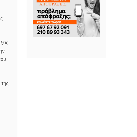
ης
ξεις
ην
του
 της