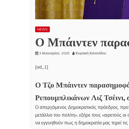
NEWS
Ο Μπάιντεν παρασ
3 Ιανουαρίου, 2025
Κυριακή Κανονίδου
[ad_1]
Ο Τζο Μπάιντεν
παρασημοφό
Ρεπουμπλικάνων Λιζ Τσέινι,
Ο απερχόμενος Δημοκρατικός πρόεδρος, προτ
μετάλλιο του πολίτη», εξήρε τους «αιρετούς οι
να εγγυηθούν πως η δημοκρατία μας τηρεί τις