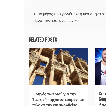
Πλοήγηση
Το μέρος που γεννήθηκε η θεά Αθηνά στ
Πελοπόννησο, είναι μαγικό
άρθρων
RELATED POSTS
Οδηγός ταξιδιού για την
Cra
Έφεσο: ο αρχαίος κόσμος και
Goo
πώς να την επισκεφθείτε
Απο