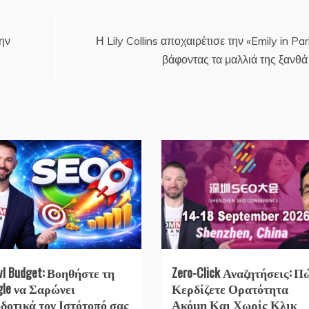
ην
Η Lily Collins αποχαιρέτισε την «Emily in Par
βάφοντας τα μαλλιά της ξανθά
wl Budget: Βοηθήστε τη
Zero-Click Αναζητήσεις: Π
gle να Σαρώνει
Κερδίζετε Ορατότητα
δοτικά τον Ιστότοπό σας
Ακόμη Και Χωρίς Κλικ