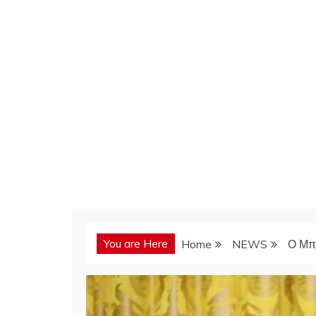
You are Here
Home
NEWS
Ο Μπά