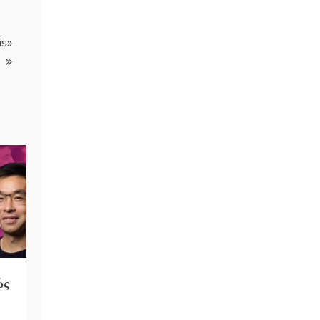
is»
ώς