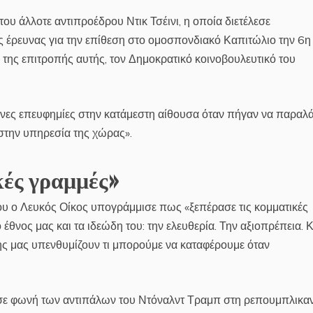
του άλλοτε αντιπροέδρου Ντικ Τσέινι, η οποία διετέλεσε
ς έρευνας για την επίθεση στο ομοσπονδιακό Καπιτώλιο την 6η
της επιτροπής αυτής, τον Δημοκρατικό κοινοβουλευτικό του
ένες επευφημίες στην κατάμεστη αίθουσα όταν πήγαν να παραλ
 στην υπηρεσία της χώρας».
κές γραμμές»
του ο Λευκός Οίκος υπογράμμισε πως «ξεπέρασε τις κομματικές
έθνος μας και τα ιδεώδη του: την ελευθερία. Την αξιοπρέπεια. Κ
της μας υπενθυμίζουν τι μπορούμε να καταφέρουμε όταν
ια σε φωνή των αντιπάλων του Ντόναλντ Τραμπ στη ρεπουμπλικα