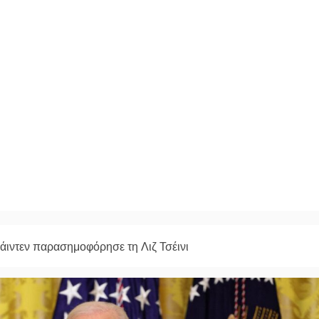
ιντεν παρασημοφόρησε τη Λιζ Τσέινι