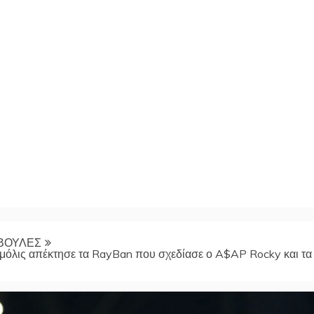
ΒΟΥΛΕΣ
όλις απέκτησε τα RayBan που σχεδίασε ο A$AP Rocky και τα