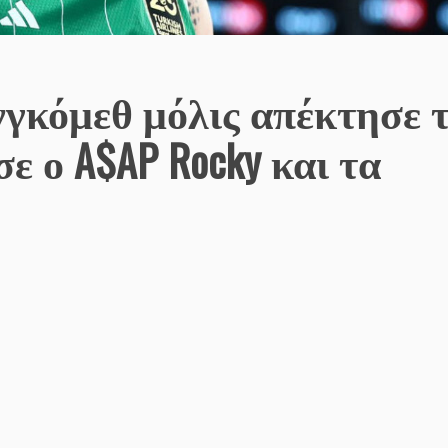
γκόμεθ μόλις απέκτησε 
σε ο A$AP Rocky και τα