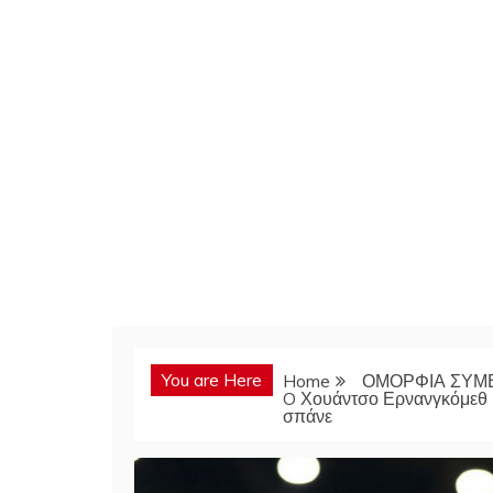
You are Here
Home
ΟΜΟΡΦΙΑ ΣΥΜ
O Χουάντσο Ερνανγκόμεθ μ
σπάνε