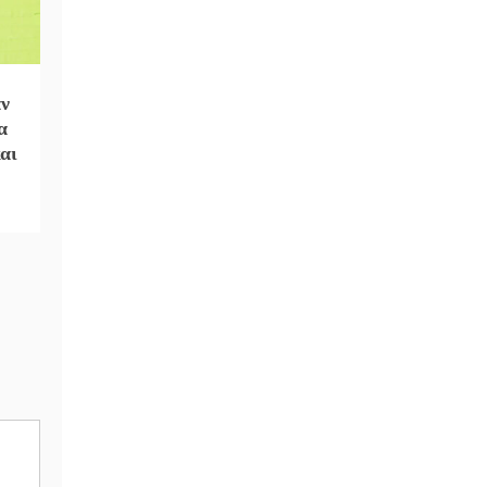
αν
α
αι