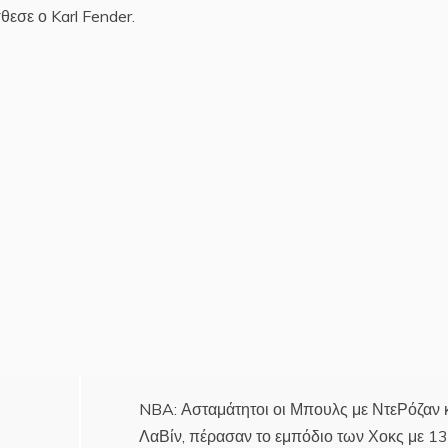
θεσε ο Karl Fender.
NBA: Ασταμάτητοι οι Μπουλς με ΝτεΡόζαν 
ΛαΒίν, πέρασαν το εμπόδιο των Χοκς με 1