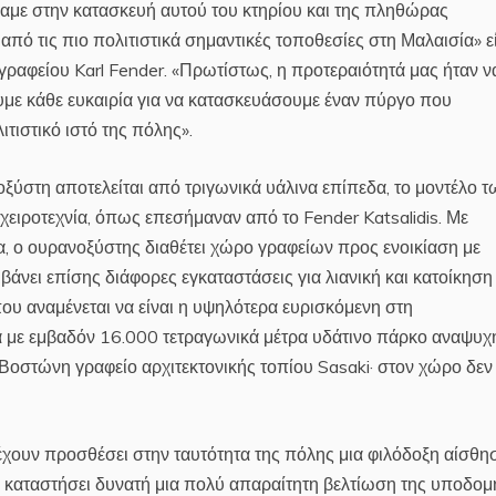
αμε στην κατασκευή αυτού του κτηρίου και της πληθώρας
πό τις πιο πολιτιστικά σημαντικές τοποθεσίες στη Μαλαισία» ε
γραφείου Karl Fender. «Πρωτίστως, η προτεραιότητά μας ήταν ν
υμε κάθε ευκαιρία για να κατασκευάσουμε έναν πύργο που
ιτιστικό ιστό της πόλης».
ξύστη αποτελείται από τριγωνικά υάλινα επίπεδα, το μοντέλο τ
 χειροτεχνία, όπως επεσήμαναν από το Fender Katsalidis. Με
, ο ουρανοξύστης διαθέτει χώρο γραφείων προς ενοικίαση με
άνει επίσης διάφορες εγκαταστάσεις για λιανική και κατοίκηση
ου αναμένεται να είναι η υψηλότερα ευρισκόμενη στη
α με εμβαδόν 16.000 τετραγωνικά μέτρα υδάτινο πάρκο αναψυχ
 Βοστώνη γραφείο αρχιτεκτονικής τοπίου Sasaki· στον χώρο δεν
έχουν προσθέσει στην ταυτότητα της πόλης μια φιλόδοξη αίσθη
ν καταστήσει δυνατή μια πολύ απαραίτητη βελτίωση της υποδομ