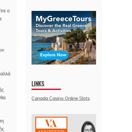
ίπε ο
α
ων
 αλλά
LINKS
ής
 θα
Canada Casino Online Slots
ση
ής