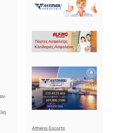
έον
ς
έλη
Athens Escorts