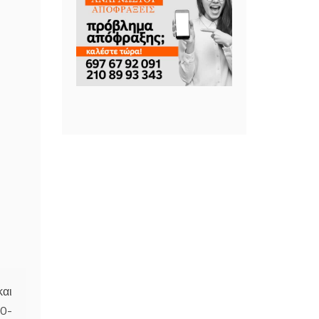
και
30-