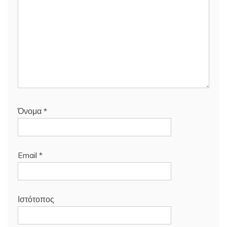
Όνομα
*
Email
*
Ιστότοπος