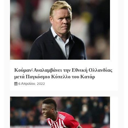
Κούμαν: Αναλαμβάνει την Εθνική Ολλανδίας
μετά Παγκόσμιο Κύπελλο του Κατάρ
6 Απριλίου, 2022