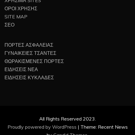
ΧΡΗΣΙΜΑ SITES
ΟΡΟΙ ΧΡΗΣΗΣ
SITE MAP
ΣΕΟ
ΠΟΡΤΕΣ ΑΣΦΑΛΕΙΑΣ
ΓΥΝΑΙΚΕΙΕΣ ΤΣΑΝΤΕΣ
ΘΩΡΑΚΙΣΜΕΝΕΣ ΠΟΡΤΕΣ
ΕΙΔΗΣΕΙΣ ΝΕΑ
ΕΙΔΗΣΕΙΣ ΚΥΚΛΑΔΕΣ
All Rights Reserved 2023.
Proudly powered by WordPress
|
Theme: Recent News