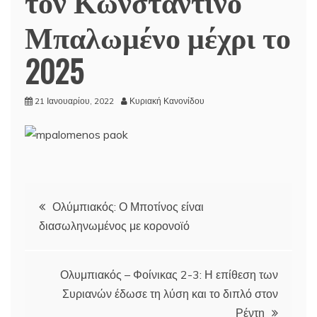
τον Κωνσταντίνο
Μπαλωμένο μέχρι το
2025
21 Ιανουαρίου, 2022
Κυριακή Κανονίδου
Πλοήγηση
Ολύμπιακός: Ο Μποτίνος είναι
διασωληνωμένος με κορονοϊό
άρθρων
Ολυμπιακός – Φοίνικας 2-3: Η επίθεση των
Συριανών έδωσε τη λύση και το διπλό στον
Ρέντη