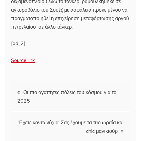
δεξαμενόπλοιου ενώ το τάνκερ ρυμουλκήθηκε σε
αγκυροβόλιο του Σουέζ με ασφάλεια προκειμένου να
πραγματοποιηθεί η επιχείρηση μεταφόρτωσης αργού
πετρελαίου σε άλλο τάνκερ.
[ad_2]
Source link
Πλοήγηση
Οι πιο αγαπητές πόλεις του κόσμου για το
2025
άρθρων
Έχετε κοντά νύχια; Σας έχουμε τα πιο ωραία και
chic μανικιούρ