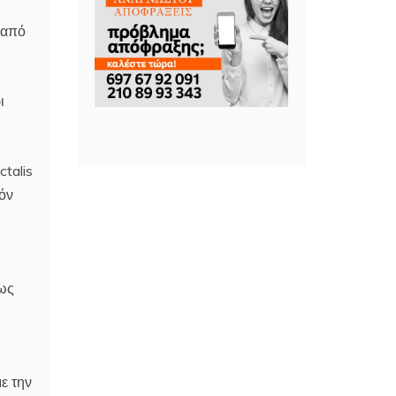
 από
ι
talis
όν
ίως
ε την