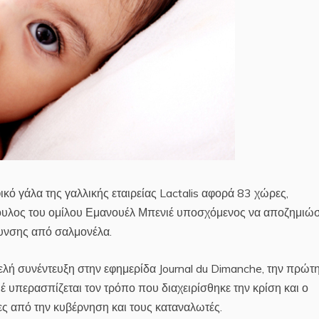
κό γάλα της γαλλικής εταιρείας Lactalis αφορά 83 χώρες,
ουλος του ομίλου Εμανουέλ Μπενιέ υποσχόμενος να αποζημιώσ
λυνσης από σαλμονέλα.
ελή συνέντευξη στην εφημερίδα Journal du Dimanche, την πρώτ
έ υπερασπίζεται τον τρόπο που διαχειρίσθηκε την κρίση και ο
ρες από την κυβέρνηση και τους καταναλωτές.