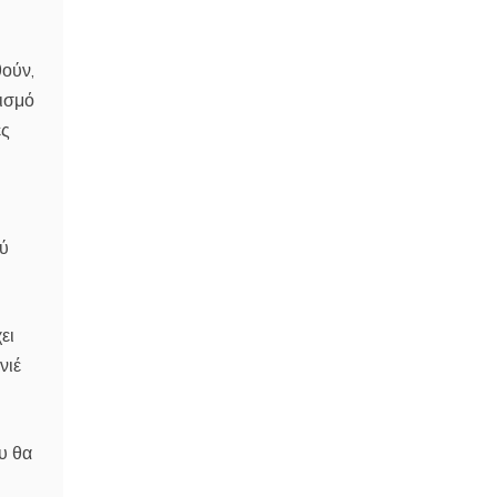
ούν,
γισμό
ές
ού
ει
νιέ
υ θα