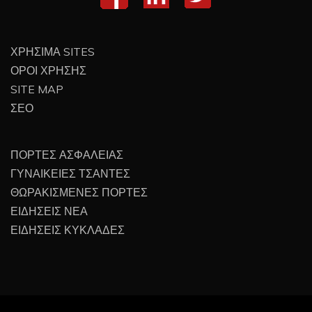
ΧΡΗΣΙΜΑ SITES
ΟΡΟΙ ΧΡΗΣΗΣ
SITE MAP
ΣΕΟ
ΠΟΡΤΕΣ ΑΣΦΑΛΕΙΑΣ
ΓΥΝΑΙΚΕΙΕΣ ΤΣΑΝΤΕΣ
ΘΩΡΑΚΙΣΜΕΝΕΣ ΠΟΡΤΕΣ
ΕΙΔΗΣΕΙΣ ΝΕΑ
ΕΙΔΗΣΕΙΣ ΚΥΚΛΑΔΕΣ