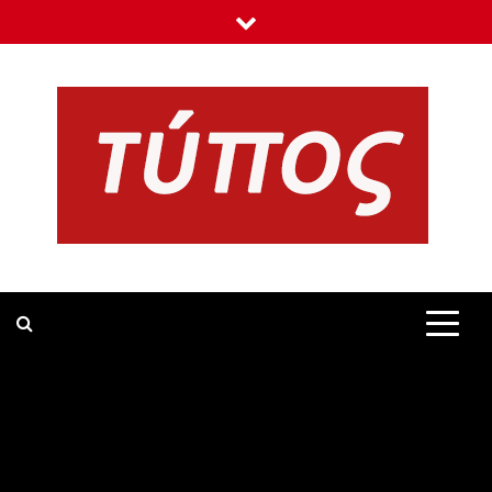
Skip
to
content
TIPOS.GR
ΝΕΑ, ΕΙΔΗΣΕΙΣ ΚΑΙ ΣΧΟΛΙΑ