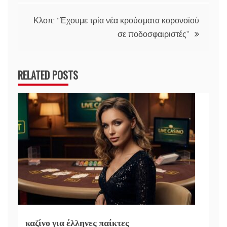
Κλοπ: “Έχουμε τρία νέα κρούσματα κορονοϊού
σε ποδοσφαιριστές”
RELATED POSTS
καζίνο για έλληνες παίκτες