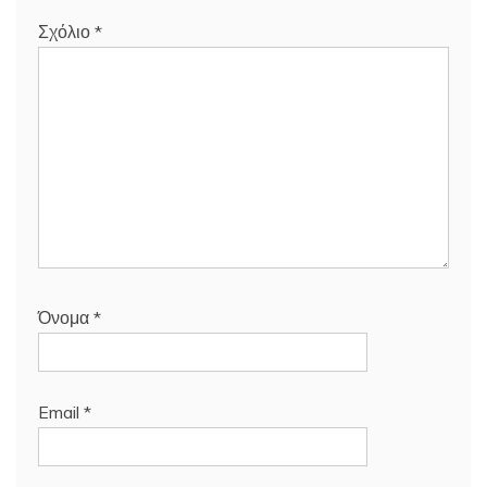
Σχόλιο
*
Όνομα
*
Email
*