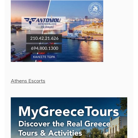
Athens Escorts