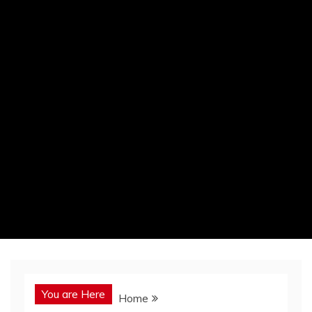
You are Here
Home