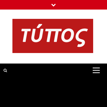
Skip
to
content
TIPOS.GR
ΝΕΑ, ΕΙΔΗΣΕΙΣ ΚΑΙ ΣΧΟΛΙΑ