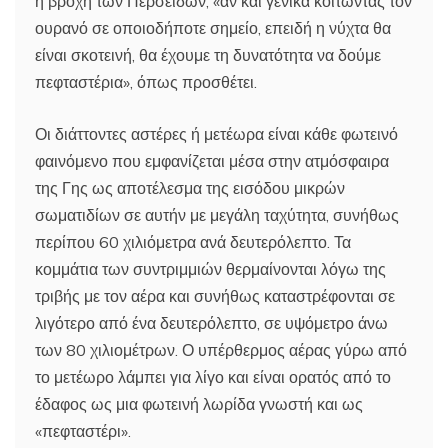
η βροχή των Περσείδων, «αν και γενικά κοιτώντας τον
ουρανό σε οποιοδήποτε σημείο, επειδή η νύχτα θα
είναι σκοτεινή, θα έχουμε τη δυνατότητα να δούμε
πεφταστέρια», όπως προσθέτει.
Οι διάττοντες αστέρες ή μετέωρα είναι κάθε φωτεινό
φαινόμενο που εμφανίζεται μέσα στην ατμόσφαιρα
της Γης ως αποτέλεσμα της εισόδου μικρών
σωματιδίων σε αυτήν με μεγάλη ταχύτητα, συνήθως
περίπου 60 χιλιόμετρα ανά δευτερόλεπτο. Τα
κομμάτια των συντριμμιών θερμαίνονται λόγω της
τριβής με τον αέρα και συνήθως καταστρέφονται σε
λιγότερο από ένα δευτερόλεπτο, σε υψόμετρο άνω
των 80 χιλιομέτρων. Ο υπέρθερμος αέρας γύρω από
το μετέωρο λάμπει για λίγο και είναι ορατός από το
έδαφος ως μια φωτεινή λωρίδα γνωστή και ως
«πεφταστέρι».