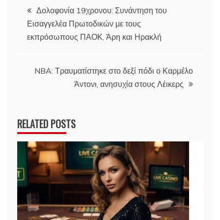
Πλοήγηση
Δολοφονία 19χρονου: Συνάντηση του
Εισαγγελέα Πρωτοδικών με τους
άρθρων
εκπρόσωπους ΠΑΟΚ, Άρη και Ηρακλή
NBA: Τραυματίστηκε στο δεξί πόδι ο Καρμέλο
Άντονι, ανησυχία στους Λέικερς
RELATED POSTS