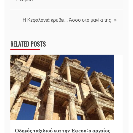
άρθρων
Η Κεφαλονιά κρύβει… Άσσο στο μανίκι της
RELATED POSTS
Οδηγός ταξιδιού για την Έφεσο: ο αρχαίος