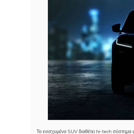
Το ενισχυμένο SUV διαθέτει hi-tech σύστημα