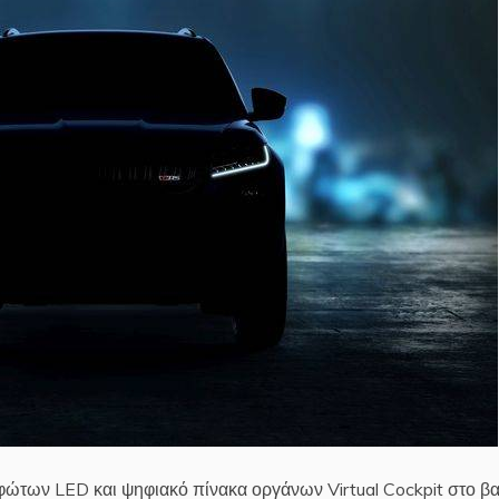
 φώτων LED και ψηφιακό πίνακα οργάνων Virtual Cockpit στο β