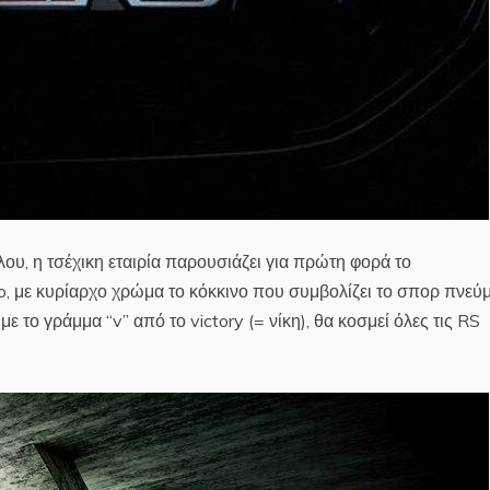
υ, η τσέχικη εταιρία παρουσιάζει για πρώτη φορά το
, με κυρίαρχο χρώμα το κόκκινο που συμβολίζει το σπορ πνεύμ
 το γράμμα “v” από το victory (= νίκη), θα κοσμεί όλες τις RS