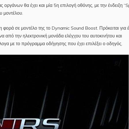
οργάνων θα έχει και μία 5η επιλογή οθόνης, με την ένδειξη “Sp
υ μοντέλου.
 φορά σε μοντέλο της το Dynamic Sound Boost. Πρόκειται για 
α από την ηλεκτρονική μονάδα ελέγχου του αυτοκινήτου και
άλογα με το πρόγραμμα οδήγησης που έχει επιλέξει ο οδηγός.