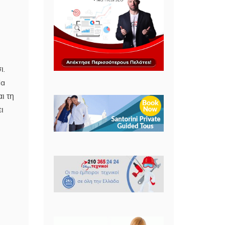
ι.
da
ι τη
ι