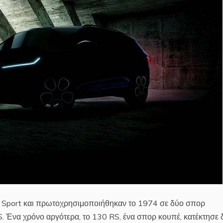
lly Sport και πρωτοχρησιμοποιήθηκαν το 1974 σε δύο σπορ
. Ένα χρόνο αργότερα, το 130 RS, ένα σπορ κουπέ, κατέκτησε 