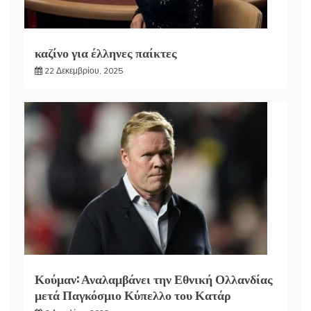
καζίνο για έλληνες παίκτες
22 Δεκεμβρίου, 2025
Κούμαν: Αναλαμβάνει την Εθνική Ολλανδίας
μετά Παγκόσμιο Κύπελλο του Κατάρ