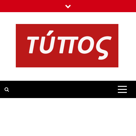
Skip
to
content
TIPOS.GR
ΝΕΑ, ΕΙΔΗΣΕΙΣ ΚΑΙ ΣΧΟΛΙΑ