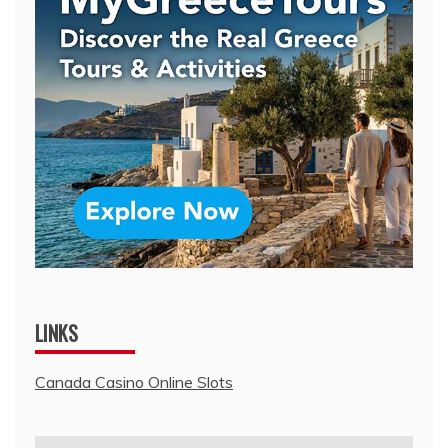
LINKS
Canada Casino Online Slots