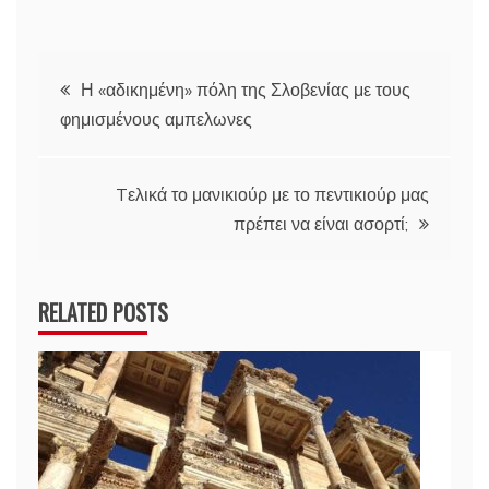
Πλοήγηση
Η «αδικημένη» πόλη της Σλοβενίας με τους
φημισμένους αμπελωνες
άρθρων
Tελικά το μανικιούρ με το πεντικιούρ μας
πρέπει να είναι ασορτί;
RELATED POSTS