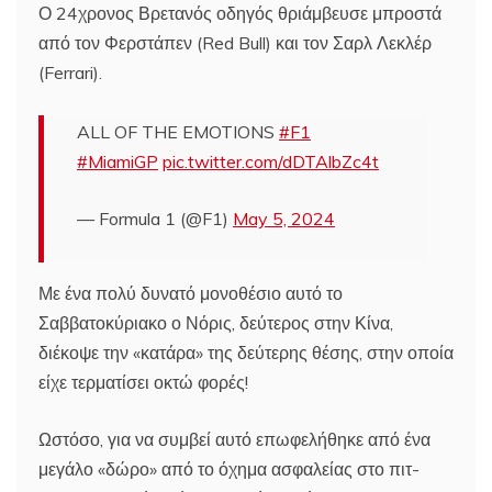
Ο 24χρονος Βρετανός οδηγός θριάμβευσε μπροστά
από τον Φερστάπεν (Red Bull) και τον Σαρλ Λεκλέρ
(Ferrari).
ALL OF THE EMOTIONS
#F1
#MiamiGP
pic.twitter.com/dDTAlbZc4t
— Formula 1 (@F1)
May 5, 2024
Με ένα πολύ δυνατό μονοθέσιο αυτό το
Σαββατοκύριακο ο Νόρις, δεύτερος στην Κίνα,
διέκοψε την «κατάρα» της δεύτερης θέσης, στην οποία
είχε τερματίσει οκτώ φορές!
Ωστόσο, για να συμβεί αυτό επωφελήθηκε από ένα
μεγάλο «δώρο» από το όχημα ασφαλείας στο πιτ-