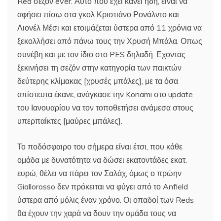
Red σεζόν ever. Αυτό που έχει κάνει ήδη, είναι να
αφήσει πίσω στα γκολ Κριστιάνο Ρονάλντο και
Λιονέλ Μέσι και ετοιμάζεται ύστερα από 11 χρόνια να
ξεκολλήσει από πάνω τους την Χρυσή Μπάλα. Οπως
συνέβη και με τον ίδιο στο PES δηλαδή. Εχοντας
ξεκινήσει τη σεζόν στην κατηγορία των παικτών
δεύτερης κλίμακας [χρυσές μπάλες], με τα όσα
απίστευτα έκανε, ανάγκασε την Konami στο update
του Ιανουαρίου να τον τοποθετήσει ανάμεσα στους
υπερπαίκτες [μαύρες μπάλες].
Το ποδόσφαιρο του σήμερα είναι έτσι, που κάθε
ομάδα με δυνατότητα να δώσει εκατοντάδες εκατ.
ευρώ, θέλει να πάρει τον Σαλάχ, όμως ο πρώην
Giallorosso δεν πρόκειται να φύγει από το Anfield
ύστερα από μόλις έναν χρόνο. Οι οπαδοί των Reds
θα έχουν την χαρά να δουν την ομάδα τους να