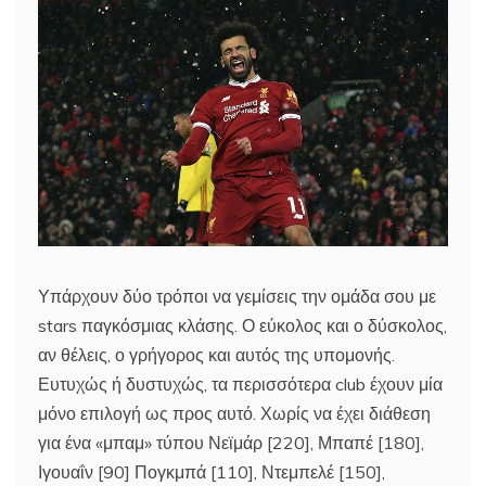
Υπάρχουν δύο τρόποι να γεμίσεις την ομάδα σου με
stars παγκόσμιας κλάσης. Ο εύκολος και ο δύσκολος,
αν θέλεις, ο γρήγορος και αυτός της υπομονής.
Ευτυχώς ή δυστυχώς, τα περισσότερα club έχουν μία
μόνο επιλογή ως προς αυτό. Χωρίς να έχει διάθεση
για ένα «μπαμ» τύπου Νεϊμάρ [220], Μπαπέ [180],
Ιγουαΐν [90] Πογκμπά [110], Ντεμπελέ [150],