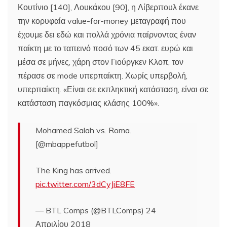
Κουτίνιο [140], Λουκάκου [90], η Λίβερπουλ έκανε
την κορυφαία value-for-money μεταγραφή που
έχουμε δει εδώ και πολλά χρόνια παίρνοντας έναν
παίκτη με το ταπεινό ποσό των 45 εκατ. ευρώ και
μέσα σε μήνες, χάρη στον Γιούργκεν Κλοπ, τον
πέρασε σε mode υπερπαίκτη. Χωρίς υπερβολή,
υπερπαίκτη. «Είναι σε εκπληκτική κατάσταση, είναι σε
κατάσταση παγκόσμιας κλάσης 100%».
Mohamed Salah vs. Roma.
[@mbappefutbol]
The King has arrived.
pic.twitter.com/3dCyJiE8FE
— BTL Comps (@BTLComps) 24
Απριλίου 2018