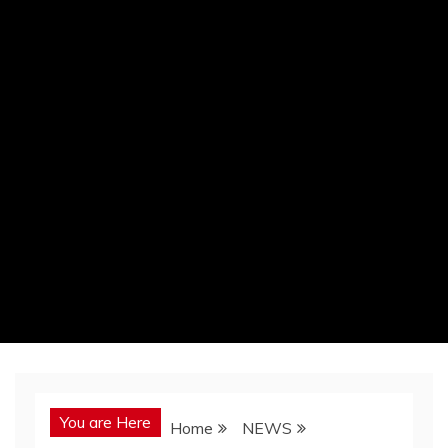
You are Here
Home
NEWS