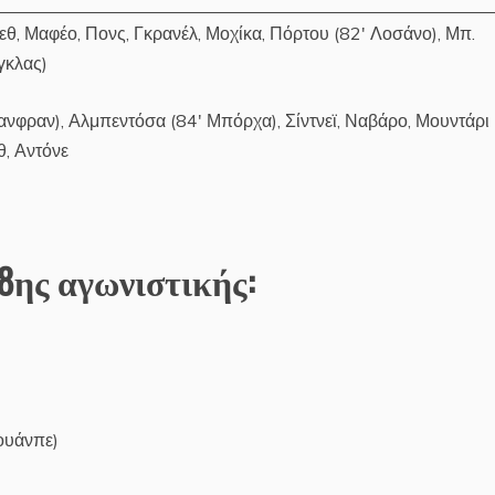
θ, Μαφέο, Πονς, Γκρανέλ, Μοχίκα, Πόρτου (82′ Λοσάνο), Μπ.
γκλας)
νφραν), Αλμπεντόσα (84′ Μπόρχα), Σίντνεϊ, Ναβάρο, Μουντάρι 
, Αντόνε
8ης αγωνιστικής:
Χουάνπε)