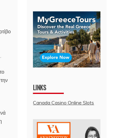
ρτίβο
.
το
στην
LINKS
Canada Casino Online Slots
ανά
η