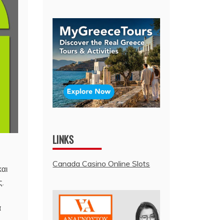
LINKS
Canada Casino Online Slots
και
ς.
α