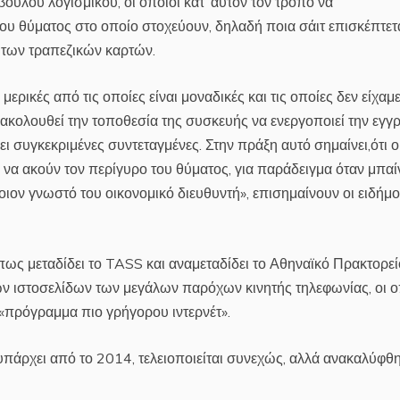
ουλου λογισμικού, οι οποίοι κατ’ αυτόν τον τρόπο να
του θύματος στο οποίο στοχεύουν, δηλαδή ποια σάιτ επισκέπτετα
 των τραπεζικών καρτών.
μερικές από τις οποίες είναι μοναδικές και τις οποίες δεν είχαμ
ρακολουθεί την τοποθεσία της συσκευής να ενεργοποιεί την εγγ
ι συγκεκριμένες συντεταγμένες. Στην πράξη αυτό σημαίνει,ότι ο
να ακούν τον περίγυρο του θύματος, για παράδειγμα όταν μπαί
οιον γνωστό του οικονομικό διευθυντή», επισημαίνουν οι ειδήμ
πως μεταδίδει το TASS και αναμεταδίδει το Αθηναϊκό Πρακτορεί
ών ιστοσελίδων των μεγάλων παρόχων κινητής τηλεφωνίας, οι ο
«πρόγραμμα πιο γρήγορου ιντερνέτ».
 υπάρχει από το 2014, τελειοποιείται συνεχώς, αλλά ανακαλύφθ