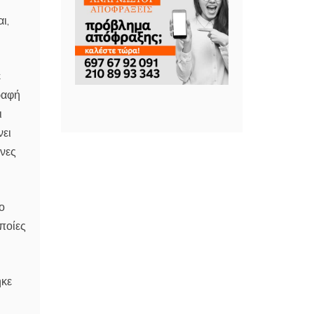
ι,
ε
ραφή
ι
νει
ονες
ο
ποίες
ηκε