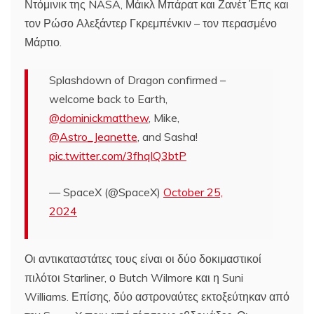
Ντόμινικ της NASA, Μάικλ Μπάρατ και Ζανέτ Έπς και
τον Ρώσο Αλεξάντερ Γκρεμπένκιν – τον περασμένο
Μάρτιο.
Splashdown of Dragon confirmed –
welcome back to Earth,
@dominickmatthew
, Mike,
@Astro_Jeanette
, and Sasha!
pic.twitter.com/3fhqlQ3btP
— SpaceX (@SpaceX)
October 25,
2024
Οι αντικαταστάτες τους είναι οι δύο δοκιμαστικοί
πιλότοι Starliner, ο Butch Wilmore και η Suni
Williams. Επίσης, δύο αστροναύτες εκτοξεύτηκαν από