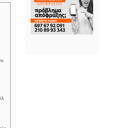
τι
ελ