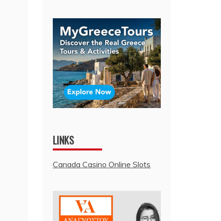
LINKS
Canada Casino Online Slots