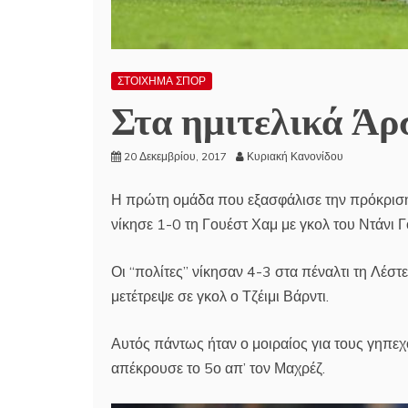
ΣΤΟΙΧΗΜΑ ΣΠΟΡ
Στα ημιτελικά Άρ
20 Δεκεμβρίου, 2017
Κυριακή Κανονίδου
Η πρώτη ομάδα που εξασφάλισε την πρόκριση 
νίκησε 1-0 τη Γουέστ Χαμ με γκολ του Ντάνι 
Οι “πολίτες” νίκησαν 4-3 στα πέναλτι τη Λέστ
μετέτρεψε σε γκολ ο Τζέιμι Βάρντι.
Αυτός πάντως ήταν ο μοιραίος για τους γηπε
απέκρουσε το 5ο απ’ τον Μαχρέζ.