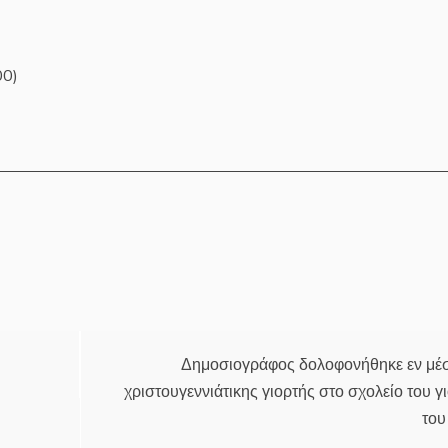
00)
Δημοσιογράφος δολοφονήθηκε εν μ
χριστουγεννιάτικης γιορτής στο σχολείο του γ
του