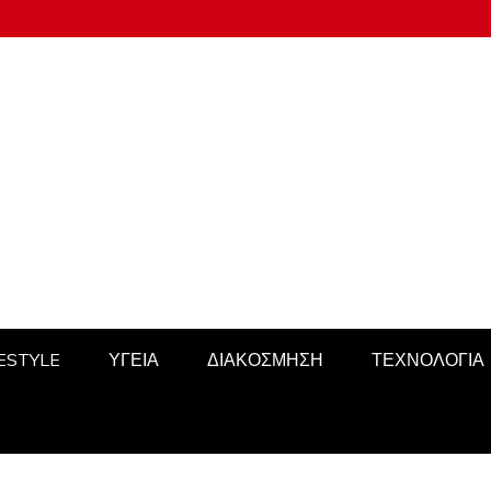
FESTYLE
ΥΓΕΙΑ
ΔΙΑΚΟΣΜΗΣΗ
ΤΕΧΝΟΛΟΓΙΑ