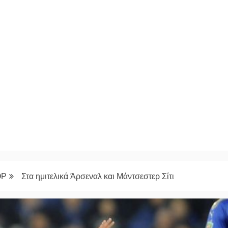
ΟΡ
Στα ημιτελικά Άρσεναλ και Μάντσεστερ Σίτι