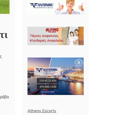
τι
ς
πράβο
Athens Escorts