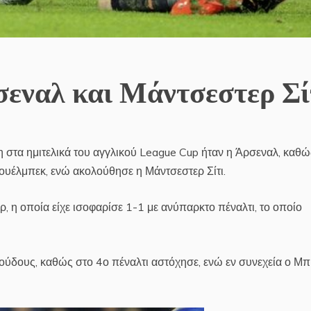
σεναλ και Μάντσεστερ Σί
στα ημιτελικά του αγγλικού League Cup ήταν η Άρσεναλ, καθώ
Γουέλμπεκ, ενώ ακολούθησε η Μάντσεστερ Σίτι.
ερ, η οποία είχε ισοφαρίσε 1-1 με ανύπαρκτο πέναλτι, το οποίο
χούδους, καθώς στο 4ο πέναλτι αστόχησε, ενώ εν συνεχεία ο Μ