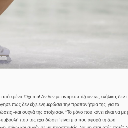
ν από εμένα. Όχι πια! Αν δεν με αντιμετωπίζουν ως ενήλικα, δεν 
όγησε πως δεν είχε ενημερώσει την προπονήτρια της, για τα
ώσεις -και συχνά της στοίχισαν. “Το μόνο που κάνει είναι να με
η συμβουλή που της έχει δώσει “είναι μια που αφορά τη ζωή
κολη, σήκω και συνέχισε να προσπαθείς. Να μη σταματάς ποτέ”. 