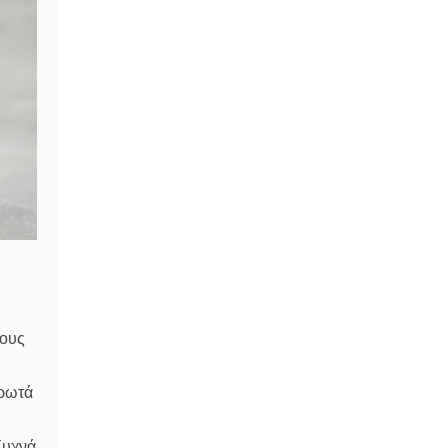
τους
 ρωτά
Συχνά