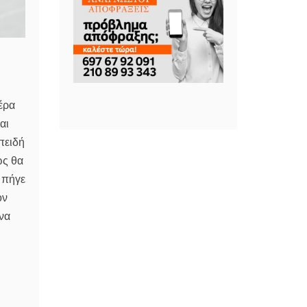
τέρα
αι
πειδή
ως θα
 πήγε
ον
 να