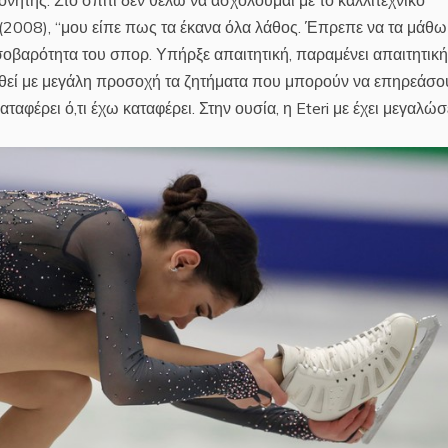
νητής. Στο σπίτι δεν θέλω να ασχολούμαι με το καλλιτεχνικό
e (2008), “μου είπε πως τα έκανα όλα λάθος. Έπρεπε να τα μάθ
σοβαρότητα του σπορ. Υπήρξε απαιτητική, παραμένει απαιτητική
ουθεί με μεγάλη προσοχή τα ζητήματα που μπορούν να επηρεάσο
ταφέρει ό,τι έχω καταφέρει. Στην ουσία, η Eteri με έχει μεγαλώσε