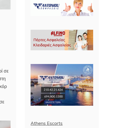
ί σε
στη
εκόρ
σε
Athens Escorts