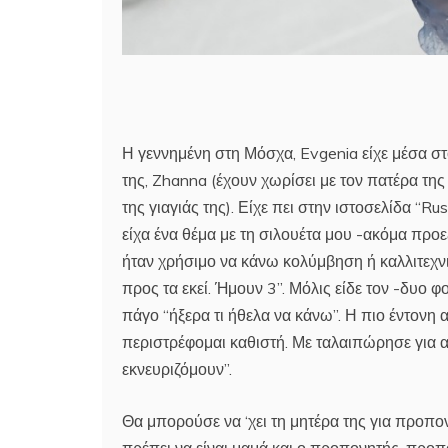
Η γεννημένη στη Μόσχα, Evgenia είχε μέσα στο 
της, Zhanna (έχουν χωρίσει με τον πατέρα τη
της γιαγιάς της). Είχε πει στην ιστοσελίδα “
είχα ένα θέμα με τη σιλουέτα μου -ακόμα προε
ήταν χρήσιμο να κάνω κολύμβηση ή καλλιτεχνι
προς τα εκεί. Ήμουν 3”. Μόλις είδε τον -δυο 
πάγο “ήξερα τι ήθελα να κάνω”. Η πιο έντονη 
περιστρέφομαι καθιστή. Με ταλαιπώρησε για α
εκνευριζόμουν”.
Θα μπορούσε να ‘χει τη μητέρα της για προπο