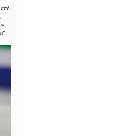
ω από
,
υν
ι”.