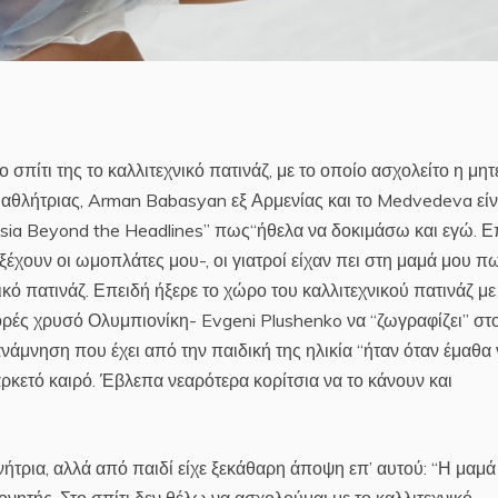
σπίτι της το καλλιτεχνικό πατινάζ, με το οποίο ασχολείτο η μη
ς αθλήτριας, Arman Babasyan εξ Αρμενίας και το Medvedeva είν
Russia Beyond the Headlines” πως“ήθελα να δοκιμάσω και εγώ. Ε
ξέχουν οι ωμοπλάτες μου-, οι γιατροί είχαν πει στη μαμά μου π
κό πατινάζ. Επειδή ήξερε το χώρο του καλλιτεχνικού πατινάζ με
φορές χρυσό Ολυμπιονίκη- Evgeni Plushenko να “ζωγραφίζει” στ
ανάμνηση που έχει από την παιδική της ηλικία “ήταν όταν έμαθα
ρκετό καιρό. Έβλεπα νεαρότερα κορίτσια να το κάνουν και
νήτρια, αλλά από παιδί είχε ξεκάθαρη άποψη επ’ αυτού: “Η μαμά