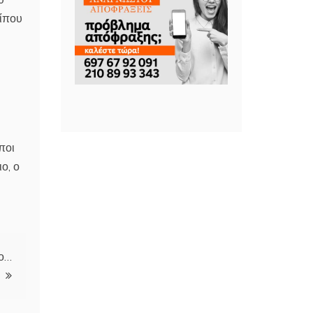
ρίπου
ποι
ο, ο
λο…