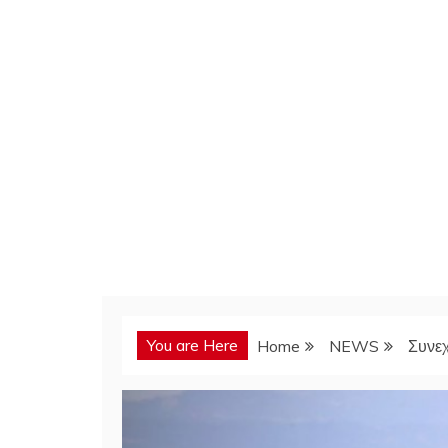
You are Here
Home
NEWS
Συνεχ