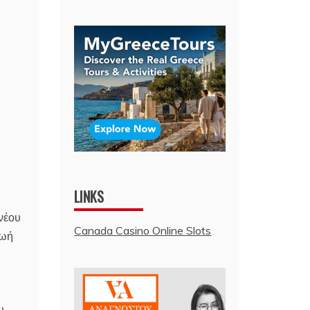
LINKS
νέου
Canada Casino Online Slots
ζωή
υ