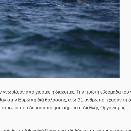
ν γνωρίζουν από γιορτές ή διακοπές. Την πρώτη εβδομάδα του 
λθαν στην Ευρώπη διά θαλάσσης, ενώ 81 άνθρωποι έχασαν τη 
α στοιχεία που δημοσιοποίησε σήμερα ο Διεθνής Οργανισμός
μεταδίδει το Αθηναϊκό Πρακτορείο Ειδήσεων, ο εκπρόσωπος το