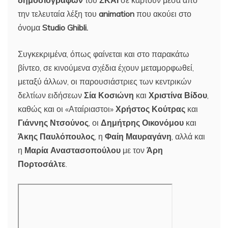
δημοσιογράφων
του
ΣΚΑΪ
σε καρτούν μέσα από
την τελευταία λέξη του
animation
που ακούει στο
όνομα
Studio Ghibli.
Συγκεκριμένα, όπως φαίνεται και στο παρακάτω
βίντεο, σε κινούμενα σχέδια έχουν μεταμορφωθεί,
μεταξύ άλλων, οι παρουσιάστριες των κεντρικών
δελτίων ειδήσεων
Σία Κοσιώνη
και
Χριστίνα Βίδου
,
καθώς και οι «Αταίριαστοι»
Χρήστος Κούτρας
και
Γιάννης Ντσούνος
, οι
Δημήτρης Οικονόμου
και
Άκης Παυλόπουλος
, η
Φαίη Μαυραγάνη
, αλλά και
η
Μαρία Αναστασοπούλου
με τον
Άρη
Πορτοσάλτε
.