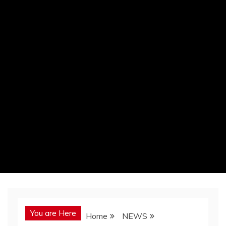
You are Here
Home
NEWS